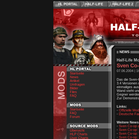
HL PORTAL
HALF-LIFE
HALF-LIFE 2
›› Willkommen! ›
NEWS
Half-Life M
Sven Co-
07.06.2004
|
1
Startseite
News
Das die Sven-C
Artikel
3.4 Versionen 
Umfragen
einmaliges aus
Bilder
Wand steht und
Files
Gegner werden 
FAQ
Zur Demonstrat
Links:
Startseite
-
Offizielle M
FAQ
-
Deutsche Fa
Forum
Weitere New
-
Sven Co-op au
-
Sven Co-op: 
Übersicht
-
Sven Co-op: V
HLP Charts
-
Sven Co-op: V
User Charts