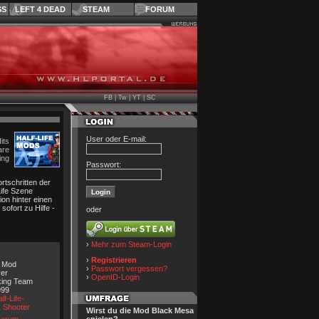
SS
LEFT 4 DEAD
STEAM
FORUM
FB
|
Tw
|
YT
|
SC
User oder E-mail:
its
re
ing
Passwort:
tschritten der
Life Szene
on hinter einen
fort zu Hilfe -
oder
›
Mehr zum Steam-Login
›
Registrieren
e Mod
›
Passwort vergessen?
yer
›
OpenID-Login
king Team
999
lf-Life-
,
Shooter
Wirst du die Mod Black Mesa