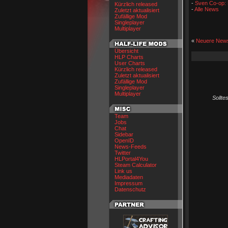
-
Sven Co-op: 
Kürzlich released
-
Alle News
Zuletzt aktualisiert
Zufällige Mod
Singleplayer
Multiplayer
«
Neuere New
Übersicht
HLP Charts
User Charts
Kürzlich released
Zuletzt aktualisiert
Zufällige Mod
Singleplayer
Multiplayer
Sollte
Team
Jobs
Chat
Sidebar
OpenID
News-Feeds
Twitter
HLPortal4You
Steam Calculator
Link us
Mediadaten
Impressum
Datenschutz