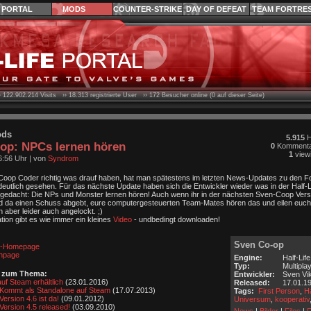
PORTAL
MODS
COUNTER-STRIKE
DAY OF DEFEAT
TEAM FORTRE
›
122.902.214
Visits ››
18.313
registrierte User ››
172
Besucher online (0 auf dieser Seite)
ods
5.915
H
op: NPCs lernen hören
0
Kommenta
1
view
6:56 Uhr
| von
Syndrom
oop Coder richtig was drauf haben, hat man spätestens im letzten News-Updates zu den For
deutlich gesehen. Für das nächste Update haben sich die Entwickler wieder was in der Half-
gedacht: Die NPs und Monster lernen hören! Auch wenn ihr in der nächsten Sven-Coop Versi
 da einen Schuss abgebt, eure computergesteuerten Team-Mates hören das und eilen euch so
aber leider auch angelockt. ;)
ion gibt es wie immer ein kleines
Video
- undbedingt downloaden!
Sven Co-op
od-Homepage
npage
Engine:
Half-Lif
Typ:
Multipla
s zum Thema:
Entwickler:
Sven Vi
f Steam erhältlich
(23.01.2016)
Released:
17.01.1
Kommt als Standalone auf Steam
(17.07.2013)
Tags:
First Person
,
Ha
ersion 4.6 ist da!
(09.01.2012)
Universum
,
kooperativ
ersion 4.5 released!
(03.09.2010)