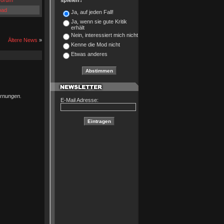
orum
spielen?
oad
Ja, auf jeden Fall!
Ja, wenn sie gute Kritik
erhält
Nein, interessiert mich nicht
Ältere News
»
Kenne die Mod nicht
Etwas anderes
arnungen.
E-Mail Adresse: