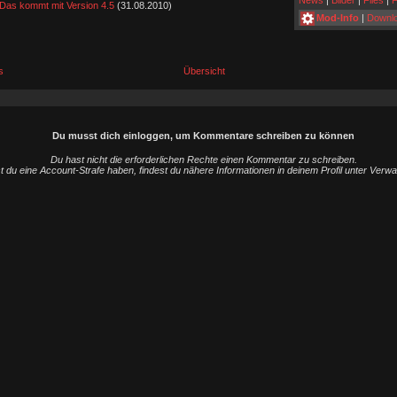
News
|
Bilder
|
Files
|
F
Das kommt mit Version 4.5
(31.08.2010)
Mod-Info
|
Downl
s
Übersicht
Du musst dich einloggen, um Kommentare schreiben zu können
Du hast nicht die erforderlichen Rechte einen Kommentar zu schreiben.
st du eine Account-Strafe haben, findest du nähere Informationen in deinem Profil unter Verw