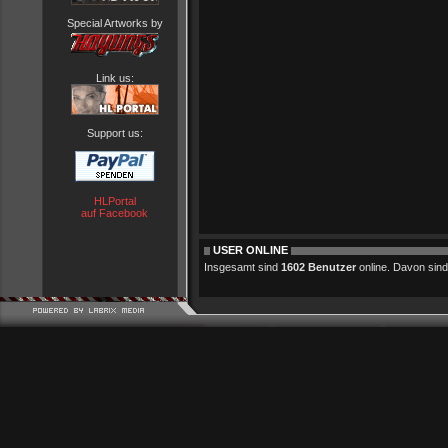
Special Artworks by
Link us:
Support us:
HLPortal
auf Facebook
USER ONLINE
Insgesamt sind
1602 Benutzer
online. Davon sind 