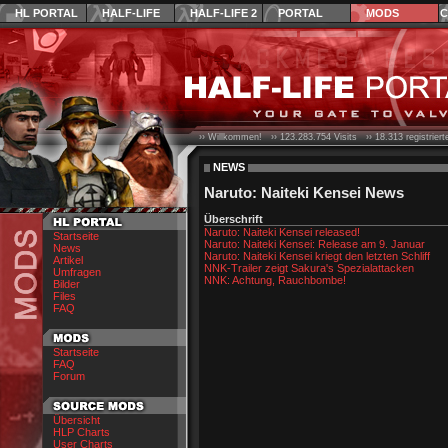
HL PORTAL
HALF-LIFE
HALF-LIFE 2
PORTAL
MODS
C
›› Willkommen! ››
123.283.754
Visits ››
18.313
registrier
NEWS
Naruto: Naiteki Kensei News
Überschrift
Naruto: Naiteki Kensei released!
Startseite
Naruto: Naiteki Kensei: Release am 9. Januar
News
Naruto: Naiteki Kensei kriegt den letzten Schliff
Artikel
NNK-Trailer zeigt Sakura's Spezialattacken
Umfragen
NNK: Achtung, Rauchbombe!
Bilder
Files
FAQ
Startseite
FAQ
Forum
Übersicht
HLP Charts
User Charts