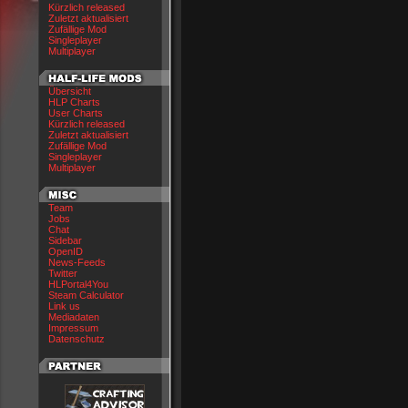
Kürzlich released
Zuletzt aktualisiert
Zufällige Mod
Singleplayer
Multiplayer
Übersicht
HLP Charts
User Charts
Kürzlich released
Zuletzt aktualisiert
Zufällige Mod
Singleplayer
Multiplayer
Team
Jobs
Chat
Sidebar
OpenID
News-Feeds
Twitter
HLPortal4You
Steam Calculator
Link us
Mediadaten
Impressum
Datenschutz