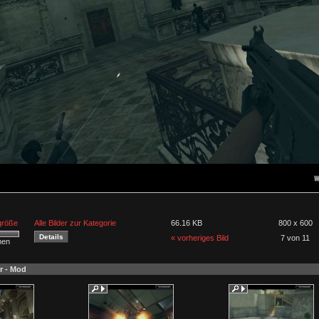
lgröße
Alle Bilder zur Kategorie
66.16 KB
800 x 600
« vorheriges Bild
7 von 11
men
r - Mod