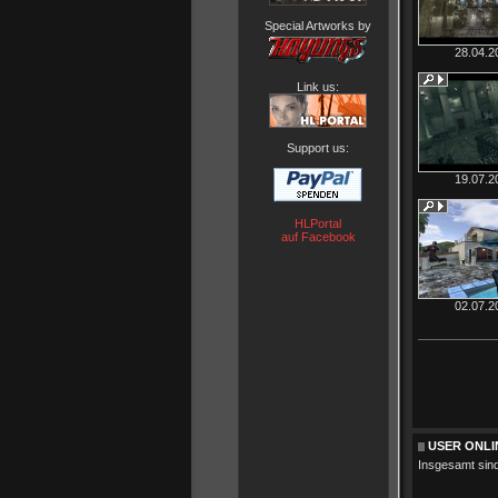
Special Artworks by
28.04.2
Link us:
Support us:
19.07.2
HLPortal
auf Facebook
02.07.2
USER ONLI
Insgesamt sin