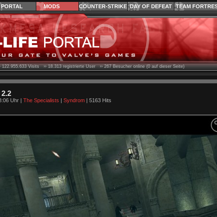
PORTAL
MODS
COUNTER-STRIKE
DAY OF DEFEAT
TEAM FORTRE
›
122.955.633
Visits ››
18.313
registrierte User ››
267
Besucher online (0 auf dieser Seite)
 2.2
8:06 Uhr |
The Specialists
|
Syndrom
| 5163 Hits