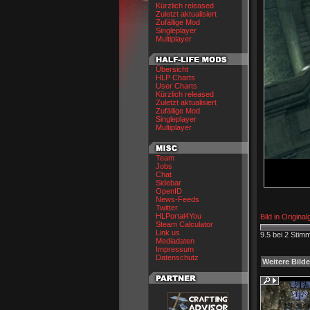
Kürzlich released
Zuletzt aktualisiert
Zufällige Mod
Singleplayer
Multiplayer
Übersicht
HLP Charts
User Charts
Kürzlich released
Zuletzt aktualisiert
Zufällige Mod
Singleplayer
Multiplayer
Team
Jobs
Chat
Sidebar
OpenID
News-Feeds
Twitter
HLPortal4You
Bild in Origina
Steam Calculator
Link us
9.5 bei 2 Stim
Mediadaten
Impressum
Datenschutz
Weitere Bilde