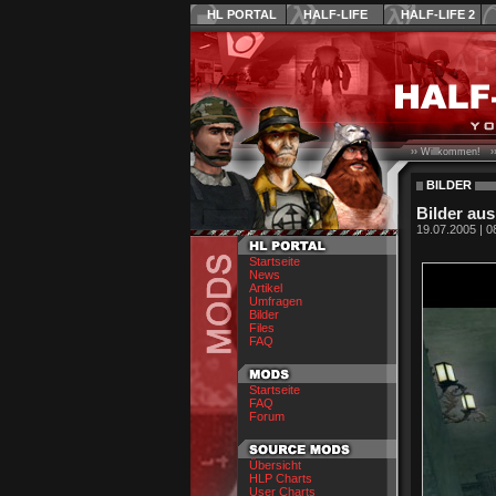
HL PORTAL
HALF-LIFE
HALF-LIFE 2
›› Willkommen! ›
BILDER
Bilder aus
19.07.2005 | 0
Startseite
News
Artikel
Umfragen
Bilder
Files
FAQ
Startseite
FAQ
Forum
Übersicht
HLP Charts
User Charts