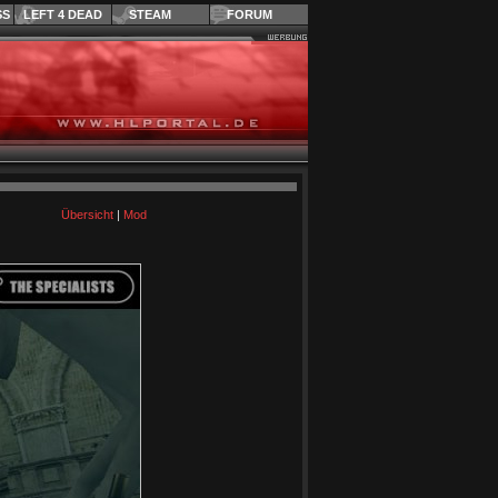
SS
LEFT 4 DEAD
STEAM
FORUM
Übersicht
|
Mod