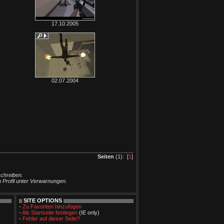
17.10.2005
02.07.2004
Seiten
(1): [
1
]
schreiben.
m Profil unter Verwarnungen.
SITE OPTIONS
-
Zu Favoriten hinzufügen
-
Als Startseite festlegen
(IE only)
-
Fehler auf dieser Seite?