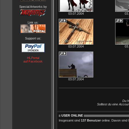
Special Artworks by
03.07.2004
03
Link us:
Support us:
03.07.2004
03
HLPortal
auf Facebook
03.07.2004
Du h
Solltest du eine Accou
USER ONLINE
Insgesamt sind
137 Benutzer
online. Davon sind 0 