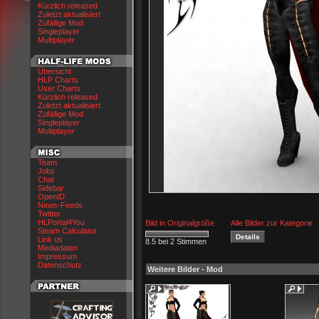
Kürzlich released
Zuletzt aktualisiert
Zufällige Mod
Singleplayer
Multiplayer
Übersicht
HLP Charts
User Charts
Kürzlich released
Zuletzt aktualisiert
Zufällige Mod
Singleplayer
Multiplayer
Team
Jobs
Chat
Sidebar
OpenID
News-Feeds
Twitter
HLPortal4You
Bild in Originalgröße
Alle Bilder zur Kategorie
Steam Calculator
Link us
8.5 bei 2 Stimmen
Mediadaten
Impressum
Datenschutz
Weitere Bilder - Mod