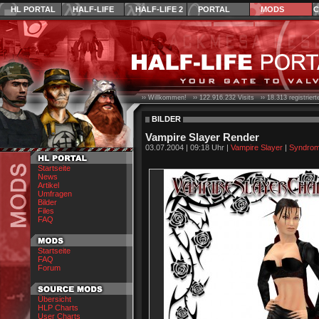
HL PORTAL
HALF-LIFE
HALF-LIFE 2
PORTAL
MODS
C
›› Willkommen! ››
122.916.232
Visits ››
18.313
registrier
BILDER
Vampire Slayer Render
03.07.2004 | 09:18 Uhr |
Vampire Slayer
|
Syndro
Startseite
News
Artikel
Umfragen
Bilder
Files
FAQ
Startseite
FAQ
Forum
Übersicht
HLP Charts
User Charts