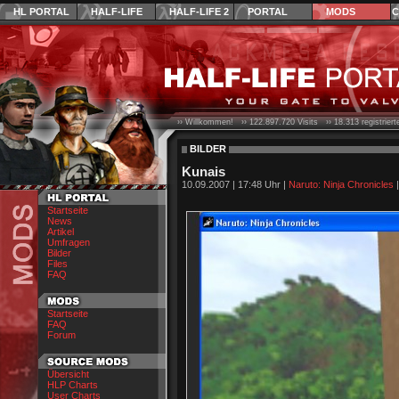
HL PORTAL
HALF-LIFE
HALF-LIFE 2
PORTAL
MODS
C
›› Willkommen! ››
122.897.720
Visits ››
18.313
registrier
BILDER
Kunais
10.09.2007 | 17:48 Uhr |
Naruto: Ninja Chronicles
Startseite
News
Artikel
Umfragen
Bilder
Files
FAQ
Startseite
FAQ
Forum
Übersicht
HLP Charts
User Charts