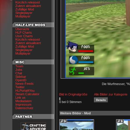
Kürzlich released
Zuletzt aktualisiert
Zufällige Mod
Singleplayer
Multiplayer
Übersicht
HLP Charts
User Charts
Kürzlich released
Zuletzt aktualisiert
Zufällige Mod
Singleplayer
Multiplayer
Team
Jobs
Chat
Sidebar
OpenID
News-Feeds
Die Wurfmesser, "K
Twitter
HLPortal4You
Steam Calculator
Bild in Originalgröße
Alle Bilder zur Kategorie
Link us
Mediadaten
0 bei 0 Stimmen
Impressum
Datenschutz
Weitere Bilder - Mod