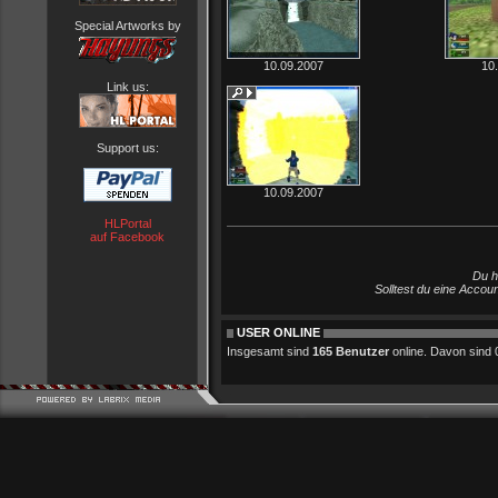
Special Artworks by
10.09.2007
10
Link us:
Support us:
10.09.2007
HLPortal
auf Facebook
Du h
Solltest du eine Accou
USER ONLINE
Insgesamt sind
165 Benutzer
online. Davon sind 0 