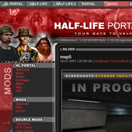
HL PORTAL
HALF-LIFE
HALF-LIFE 2
PORTAL
MODS
C
›› Willkommen! ››
122.930.929
Visits ››
18.313
registrier
BILDER
map5
19.07.2007 | 20:58 Uhr |
Outbreak 2
|
CarnifexX
| 
Startseite
News
Artikel
Umfragen
Bilder
Files
FAQ
Startseite
FAQ
Forum
Übersicht
HLP Charts
User Charts