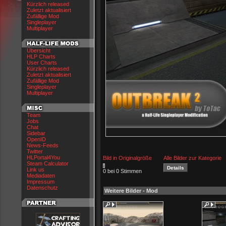
Kürzlich released
Zuletzt aktualisiert
Zufällige Mod
Singleplayer
Multiplayer
Übersicht
HLP Charts
User Charts
Kürzlich released
Zuletzt aktualisiert
Zufällige Mod
Singleplayer
Multiplayer
Team
Jobs
Chat
Sidebar
OpenID
News-Feeds
Twitter
HLPortal4You
Bild in Originalgröße
Alle Bilder zur Kategorie
Steam Calculator
Link us
0 bei 0 Stimmen
Mediadaten
Impressum
Datenschutz
Weitere Bilder - Mod