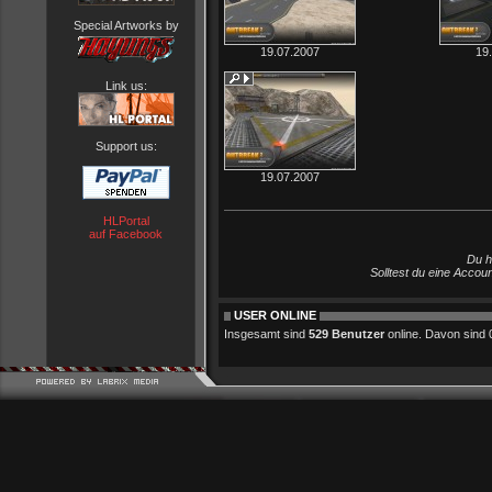
Special Artworks by
19.07.2007
19
Link us:
Support us:
19.07.2007
HLPortal
auf Facebook
Du h
Solltest du eine Accou
USER ONLINE
Insgesamt sind
529 Benutzer
online. Davon sind 0 