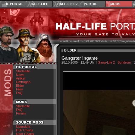
HL PORTAL
HALF-LIFE
HALF-LIFE 2
PORTAL
MODS
C
›› Willkommen! ››
123.706.393
Visits ››
18.313
registrier
BILDER
Gangster ingame
28.10.2005 | 12:49 Uhr |
Gang-Life 2
|
Syndrom
| 
Startseite
News
Artikel
Umfragen
Bilder
Files
FAQ
Startseite
FAQ
Forum
Übersicht
HLP Charts
User Charts