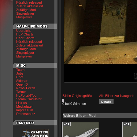
Kürzlich released
Zuletzt aktualisiert
Zufällige Mod
Singleplayer
Multiplayer
Übersicht
HLP Charts
User Charts
Kürzlich released
Zuletzt aktualisiert
Zufällige Mod
Singleplayer
Multiplayer
Team
Jobs
Chat
Sidebar
OpenID
News-Feeds
Twitter
HLPortal4You
Bild in Originalgröße
Alle Bilder zur Kategorie
Steam Calculator
Link us
0 bei 0 Stimmen
Mediadaten
Impressum
Datenschutz
Weitere Bilder - Mod