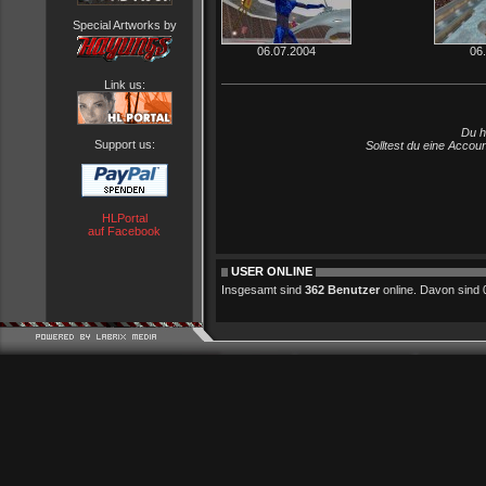
Special Artworks by
06.07.2004
06
Link us:
Du h
Support us:
Solltest du eine Accou
HLPortal
auf Facebook
USER ONLINE
Insgesamt sind
362 Benutzer
online. Davon sind 0 