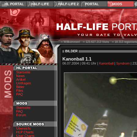
HL PORTAL
HALF-LIFE
HALF-LIFE 2
PORTAL
MODS
C
›› Willkommen! ››
123.627.213
Visits ››
18.313
registrier
BILDER
Kanonball 1.1
06.07.2004 | 09:41 Uhr |
Kanonball
|
Syndrom
| 23
Startseite
News
Artikel
Umfragen
Bilder
Files
FAQ
Startseite
FAQ
Forum
Übersicht
HLP Charts
User Charts