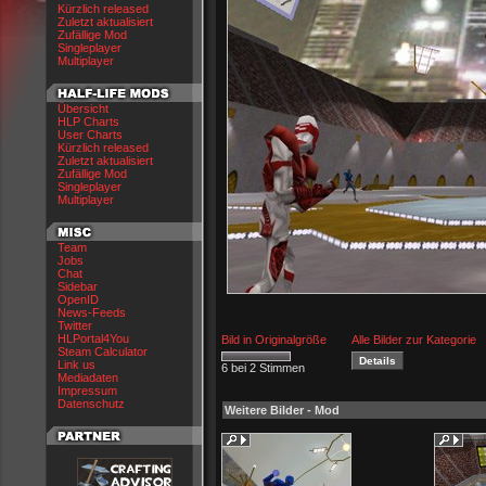
Kürzlich released
Zuletzt aktualisiert
Zufällige Mod
Singleplayer
Multiplayer
Übersicht
HLP Charts
User Charts
Kürzlich released
Zuletzt aktualisiert
Zufällige Mod
Singleplayer
Multiplayer
Team
Jobs
Chat
Sidebar
OpenID
News-Feeds
Twitter
HLPortal4You
Bild in Originalgröße
Alle Bilder zur Kategorie
Steam Calculator
Link us
6 bei 2 Stimmen
Mediadaten
Impressum
Datenschutz
Weitere Bilder - Mod