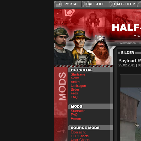
HL PORTAL
HALF-LIFE
HALF-LIFE 2
›› Willkommen! ›
BILDER
Payload-Ra
25.02.2011 | 0
Startseite
News
Artikel
Umfragen
Bilder
Files
FAQ
Startseite
FAQ
Forum
Übersicht
HLP Charts
User Charts