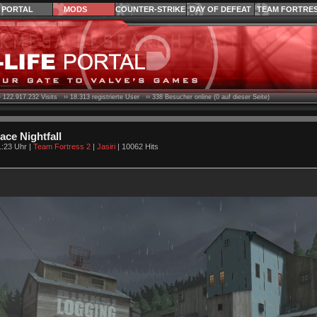
PORTAL
MODS
COUNTER-STRIKE
DAY OF DEFEAT
TEAM FORTRE
›
122.917.232
Visits ››
18.313
registrierte User ››
338
Besucher online (0 auf dieser Seite)
ce Nightfall
1:23 Uhr |
Team Fortress 2
|
Jasiri
| 10062 Hits