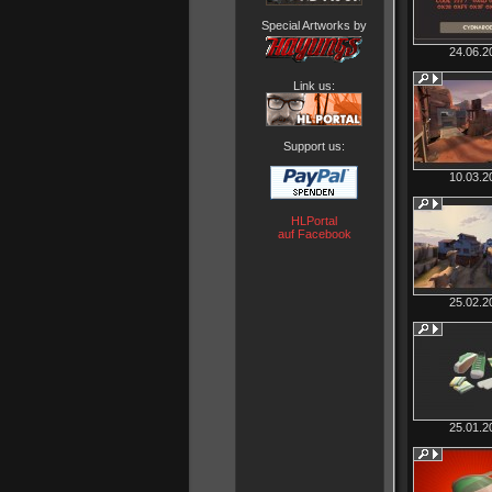
Special Artworks by
24.06.2
Link us:
Support us:
10.03.2
HLPortal
auf Facebook
25.02.2
25.01.2