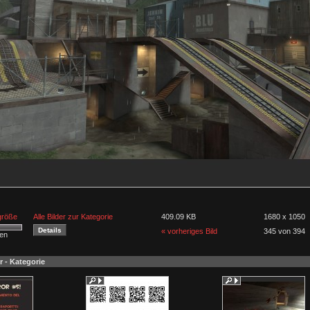
lgröße
Alle Bilder zur Kategorie
409.09 KB
1680 x 1050
« vorheriges Bild
345 von 394
men
r - Kategorie