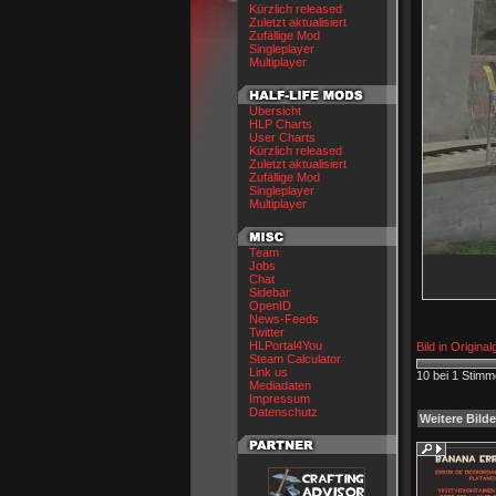
Kürzlich released
Zuletzt aktualisiert
Zufällige Mod
Singleplayer
Multiplayer
Übersicht
HLP Charts
User Charts
Kürzlich released
Zuletzt aktualisiert
Zufällige Mod
Singleplayer
Multiplayer
Team
Jobs
Chat
Sidebar
OpenID
News-Feeds
Twitter
HLPortal4You
Bild in Origina
Steam Calculator
Link us
10 bei 1 Stim
Mediadaten
Impressum
Datenschutz
Weitere Bilde