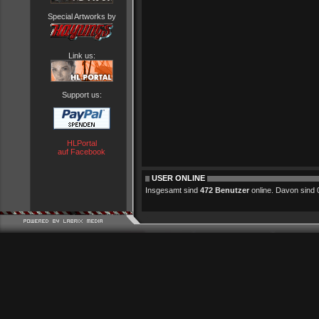
Special Artworks by
Link us:
Support us:
HLPortal
auf Facebook
USER ONLINE
Insgesamt sind
472 Benutzer
online. Davon sind 0 