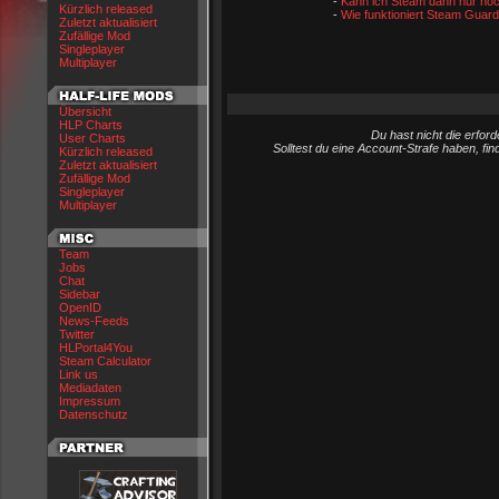
-
Kann ich Steam dann nur no
Kürzlich released
-
Wie funktioniert Steam Guar
Zuletzt aktualisiert
Zufällige Mod
Singleplayer
Multiplayer
Übersicht
HLP Charts
Du hast nicht die erfo
User Charts
Solltest du eine Account-Strafe haben, fi
Kürzlich released
Zuletzt aktualisiert
Zufällige Mod
Singleplayer
Multiplayer
Team
Jobs
Chat
Sidebar
OpenID
News-Feeds
Twitter
HLPortal4You
Steam Calculator
Link us
Mediadaten
Impressum
Datenschutz