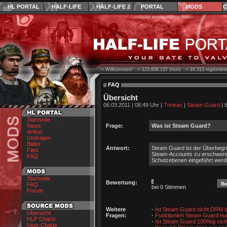
HL PORTAL
HALF-LIFE
HALF-LIFE 2
PORTAL
MODS
C
›› Willkommen! ››
123.608.137
Visits ››
18.313
registrier
FAQ
Übersicht
06.03.2011 | 08:49 Uhr |
Trineas
|
Steam Guard
| 
Startseite
News
Frage:
Was ist Steam Guard?
Artikel
Umfragen
Bilder
Antwort:
Steam Guard ist der Überbegrif
Files
Steam-Accounts zu erschweren 
FAQ
Schutzebenen eingeführt werd
Startseite
Bewertung:
FAQ
bei 0 Stimmen
Forum
Weitere
-
Ist Steam Guard nicht DRM du
Übersicht
Fragen:
-
Funktioniert Steam Guard nu
HLP Charts
-
Ist Steam Guard 100%ig sic
User Charts