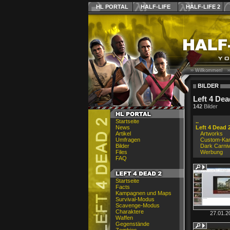
HL PORTAL
HALF-LIFE
HALF-LIFE 2
›› Willkommen! ›
BILDER
Left 4 Dea
142
Bilder
Startseite
..
News
Left 4 Dead 
Artikel
Artworks
Umfragen
Custom-Ka
Bilder
Dark Carniv
Files
Werbung
FAQ
Startseite
Facts
Kampagnen und Maps
Survival-Modus
Scavenge-Modus
Charaktere
27.01.2
Waffen
Gegenstände