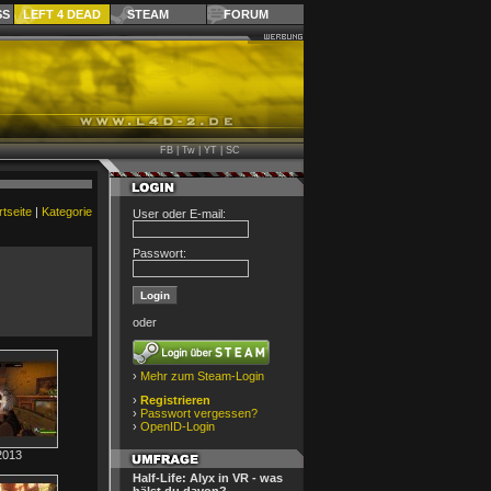
SS
LEFT 4 DEAD
STEAM
FORUM
FB
|
Tw
|
YT
|
SC
rtseite
|
Kategorie
User oder E-mail:
Passwort:
oder
›
Mehr zum Steam-Login
›
Registrieren
›
Passwort vergessen?
›
OpenID-Login
2013
Half-Life: Alyx in VR - was