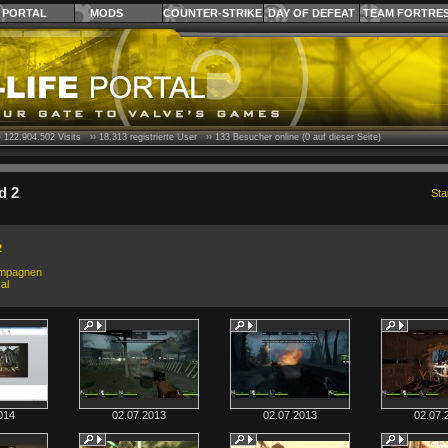
PORTAL
MODS
COUNTER-STRIKE
DAY OF DEFEAT
TEAM FORTRE
›
122.904.502
Visits ››
18.313
registrierte User ››
133
Besucher online (0 auf dieser Seite)
d 2
Sta
2
mpagnen
al
014
02.07.2013
02.07.2013
02.07.