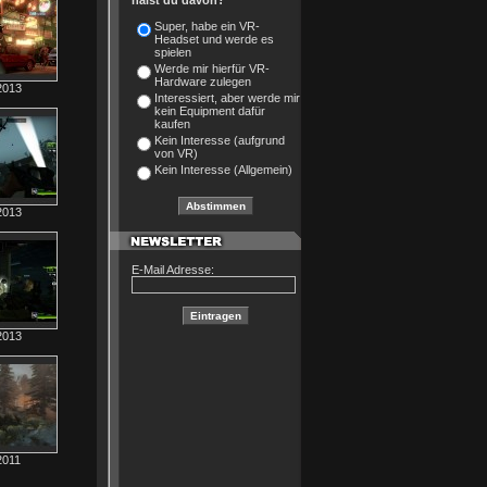
hälst du davon?
Super, habe ein VR-
Headset und werde es
spielen
Werde mir hierfür VR-
Hardware zulegen
2013
Interessiert, aber werde mir
kein Equipment dafür
kaufen
Kein Interesse (aufgrund
von VR)
Kein Interesse (Allgemein)
2013
E-Mail Adresse:
2013
2011