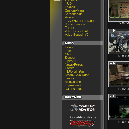
Zombies
HUD
Technik
Custom-Maps
Screenshots
Videos
FAQ / Häufige Fragen
02.07.2
Kaufversionen
Forum
Valve-Besuch #1
Valve-Besuch #2
Team
Jobs
Chat
16.03.2
Sidebar
OpenID
News-Feeds
Twitter
HLPortal4You
Steam Calculator
Link us
Mediadaten
Impressum
Datenschutz
12.02.2
Special Artworks by
12.02.2