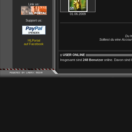
Link us:
01.06.2009
Support us:
Du h
Solltest du eine Accou
HLPortal
auf Facebook
USER ONLINE
Insgesamt sind
248 Benutzer
online. Davon sind 0 