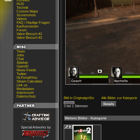
Zombies
HUD
Technik
Custom-Maps
Screenshots
Videos
FAQ / Häufige Fragen
Kaufversionen
Forum
Valve-Besuch #1
Valve-Besuch #2
Team
Jobs
Chat
Sidebar
OpenID
News-Feeds
Twitter
HLPortal4You
Steam Calculator
Link us
Mediadaten
Impressum
Datenschutz
Bild in Originalgröße
Alle Bilder zur Kategorie
3 bei 1 Stimmen
Weitere Bilder - Kategorie
Special Artworks by