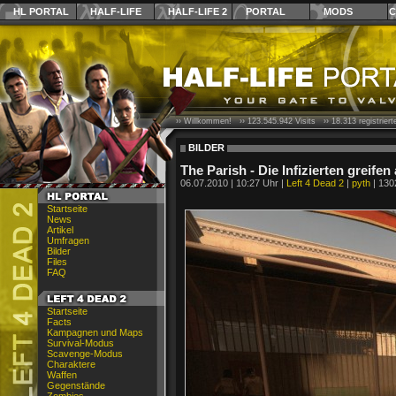
HL PORTAL
HALF-LIFE
HALF-LIFE 2
PORTAL
MODS
C
›› Willkommen! ››
123.545.942
Visits ››
18.313
registrier
BILDER
The Parish - Die Infizierten greifen
06.07.2010 | 10:27 Uhr |
Left 4 Dead 2
|
pyth
| 130
Startseite
News
Artikel
Umfragen
Bilder
Files
FAQ
Startseite
Facts
Kampagnen und Maps
Survival-Modus
Scavenge-Modus
Charaktere
Waffen
Gegenstände