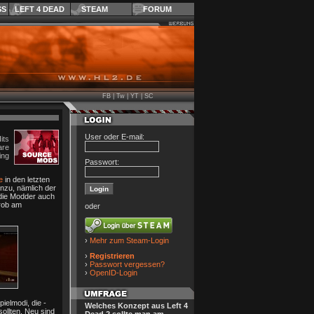
SS
LEFT 4 DEAD
STEAM
FORUM
FB
|
Tw
|
YT
|
SC
User oder E-mail:
its
re
ing
Passwort:
e
in den letzten
inzu, nämlich der
 die Modder auch
rob am
oder
›
Mehr zum Steam-Login
›
Registrieren
›
Passwort vergessen?
›
OpenID-Login
elmodi, die -
Welches Konzept aus Left 4
llten. Neu sind