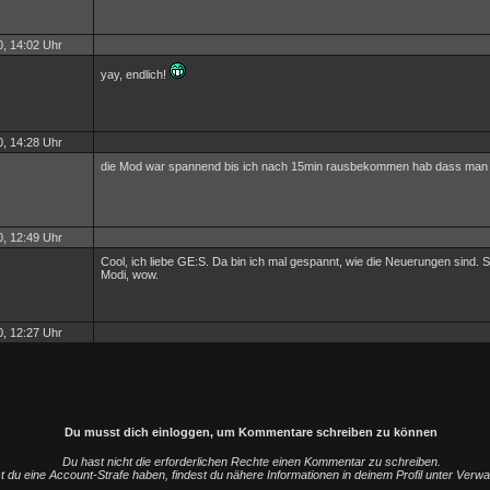
, 14:02 Uhr
yay, endlich!
, 14:28 Uhr
die Mod war spannend bis ich nach 15min rausbekommen hab dass man z
, 12:49 Uhr
Cool, ich liebe GE:S. Da bin ich mal gespannt, wie die Neuerungen sind. S
Modi, wow.
, 12:27 Uhr
Du musst dich einloggen, um Kommentare schreiben zu können
Du hast nicht die erforderlichen Rechte einen Kommentar zu schreiben.
st du eine Account-Strafe haben, findest du nähere Informationen in deinem Profil unter Verw