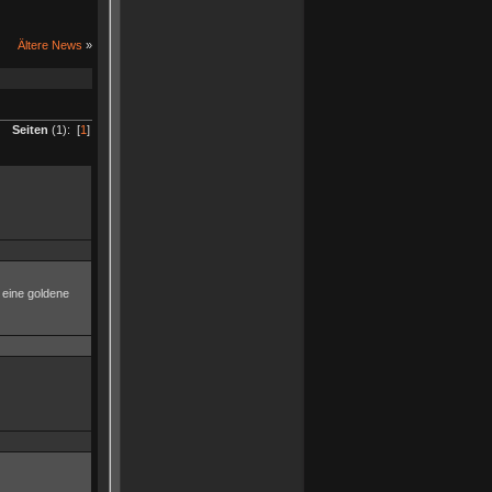
Ältere News
»
Seiten
(1): [
1
]
 eine goldene