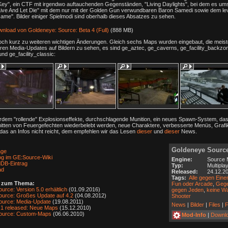
ey", ein CTF mit irgendwo auftauchenden Gegenständen, "Living Daylights", bei dem es um
Live And Let Die" mit dem nur mit der Golden Gun verwundbaren Baron Samedi sowie dem lev
e". Bilder einiger Spielmodi sind oberhalb dieses Absatzes zu sehen.
load von Goldeneye: Source: Beta 4 (Full)
(888 MB)
ch kurz zu weiteren wichtigen Änderungen. Gleich sechs Maps wurden eingebaut, die meis
heren Media-Updates auf Bildern zu sehen, es sind ge_aztec, ge_caverns, ge_facility_backzon
d ge_facility_classic:
dem "rollende" Explosionseffekte, durchschlagende Munition, ein neues Spawn-System, das 
mitten von Feuergefechten wiederbelebt werden, neue Charaktere, verbesserte Menüs, Grafi
s an Infos nicht reicht, dem empfehlen wir das Lesen
dieser
und
dieser
News.
Goldeneye Sourc
ge
g im GE:Source-Wiki
Engine:
Source 
DB-Eintrag
Typ:
Multipla
ad
Released:
24.12.2
Tags:
Alle gegen Eine
s zum Thema:
Fun oder Arcade
,
Gege
rce: Version 5.0 erhältlich
(01.09.2016)
gegen Jeden
,
keine Wa
urce: Großes Update auf 4.2
(04.08.2012)
Shooter
ource: Media-Update
(19.08.2011)
News
|
Bilder
|
Files
|
F
1 released: Neue Maps
(15.12.2010)
ource: Custom-Maps
(06.06.2010)
Mod-Info
|
Downl