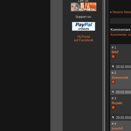
Link us:
«
Neuere New
Support us:
Kommentare 
Kommentar sc
HLPortal
auf Facebook
# 1
BillZ
20.02.2010
# 2
Ammoniak
20.02.2010
# 3
Royale
20.02.2010
# 4
psych0