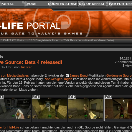
PORTAL
MODS
COUNTER-STRIKE
DAY OF DEFEAT
TEAM FORTRE
›
123.443.928
Visits ››
18.313
registrierte User ››
2442
Besucher online (0 auf dieser Seite)
ds
14.126
H
e Source: Beta 4 released!
7
Kommenta
1
view
1:42 Uhr
| von
Tacticer
 von Media-Updates
haben die Entwickler der
James Bond
-Modifikation
Goldeneye Sourc
atures der Beta 4 angekündigt.
Vor wenigen Tagen
kam dann noch die wohl wichtigste Info h
nkt: Für den 19. Februar hatte man die neue Version angekündigt und diesen Termin haben
o können Bond-Fans ab sofort wieder auf der Suche nach gegnerischen Agenten durch die g
 orientierten Maps ziehen.
 für Half-Life
schon bekannt machte, das darf auch in GE: Source nicht fehlen: Genügend Spi
rade Deathmatch oder Team-Deathmach - möglichst auch noch einen Bezug zu Bond haben so