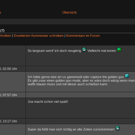
s
Übersicht
(7)
hreiben
|
Erweiterten Kommentar schreiben
|
Kommentare im Forum
So langsam werd' ich doch neugierig
Vielleicht mal testen
, 02:06 Uhr
Ich hätte gerne eine art cs gamemodi oder capture the golden gun
Es gibt zwar einen golden gun mode, aber es wäre doch witzig wenn man
waffe klauen muss und mit dieser auch schießen kann.
, 07:57 Uhr
Joa macht schon viel spaß!
, 13:17 Uhr
Super da fühlt man sich richtig an alte Zeiten zurückerinnert