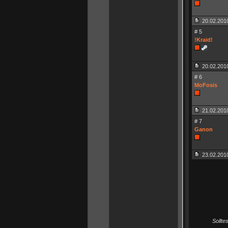
20.02.2010
# 5
!Kraid!
20.02.2010
# 6
MoFosis
21.02.2010
# 7
Ganon
23.02.2010
Sollte