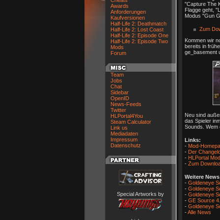
Cheats
"Capture The K
Awards
Flagge geht, "
Anforderungen
Modus "Gun Gam
Kaufversionen
Half-Life 2: Deathmatch
Zum Down
Half-Life 2: Lost Coast
Half-Life 2: Episode One
Kommen wir no
Half-Life 2: Episode Two
bereits in frü
Mods
ge_basement un
Forum
Team
Jobs
Chat
Sidebar
OpenID
News-Feeds
Twitter
Neu sind außer
HLPortal4You
das Spieler in
Steam Calculator
Sounds. Wem da
Link us
Mediadaten
Impressum
Links:
Datenschutz
-
Mod-Homepa
-
Der Changelo
-
HLPortal Mod
-
Zum Downlo
Weitere New
-
Goldeneye Sou
-
Goldeneye So
Special Artworks by
-
Goldeneye S
-
GE Source 4.
-
Goldeneye S
-
Alle News