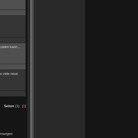
ielen kann...
o viele neue
Seiten
(1): [
1
]
arnungen.