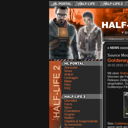
HL PORTAL
HALF-LIFE
HALF-LIFE 2
›› Willkommen! ›
NEWS
Source Mo
Goldeney
20.02.2010
|
0
Startseite
News
Mit einer
Reihe
Artikel
Wochen die Fe
Umfragen
Release-Zeitpu
Bilder
eingehalten. S
Files
Goldeneye-Film
FAQ
Überblick
Facts
Story
Charaktere
Gegner
Waffen
Objekte & Gegenstände
Was
Goldeneye
Screenshots
wenn nicht ge