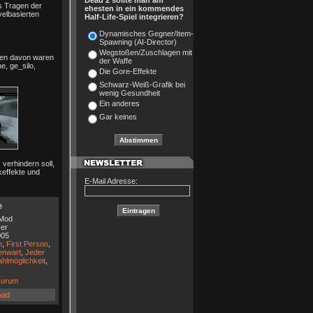
Dead 2 sollte man am
s Tragen der
ehesten in ein kommendes
elbasierten
Half-Life-Spiel integrieren?
Dynamisches Gegner/Item-
Spawning (AI-Director)
Wegstoßen/Zuschlagen mit
ten davon waren
der Waffe
e, ge_silo,
Die Gore-Effekte
Schwarz-Weiß-Grafik bei
wenig Gesundheit
Ein anderes
Gar keines
verhindern soll,
keffekte und
E-Mail Adresse:
e
Mod
yer
005
n
,
First Person
,
nwart
,
Jeder
hlmöglichkeit
,
orum
oad