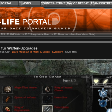
PORTAL
MODS
COUNTER-STRIKE
DAY OF DEFEAT
TEAM FORTRE
›
123.170.704
Visits ››
18.313
registrierte User ››
901
Besucher online (0 auf dieser Seite)
t für Waffen-Upgrades
9:58 Uhr |
Dark Messiah of Might & Magic
|
Syndrom
| 5828 Hits