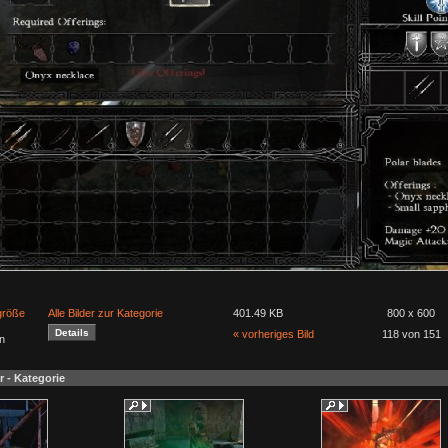
lgröße
Alle Bilder zur Kategorie
401.49 KB
800 x 600
« vorheriges Bild
118 von 151
n
r - Kategorie