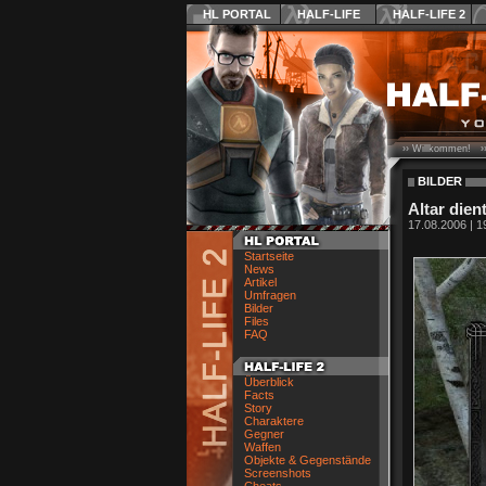
HL PORTAL
HALF-LIFE
HALF-LIFE 2
›› Willkommen! ›
BILDER
Altar dien
17.08.2006 | 1
Startseite
News
Artikel
Umfragen
Bilder
Files
FAQ
Überblick
Facts
Story
Charaktere
Gegner
Waffen
Objekte & Gegenstände
Screenshots