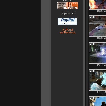
Link us:
18.02.2
Support us:
HLPortal
auf Facebook
18.02.2
19.12.2
17.11.2