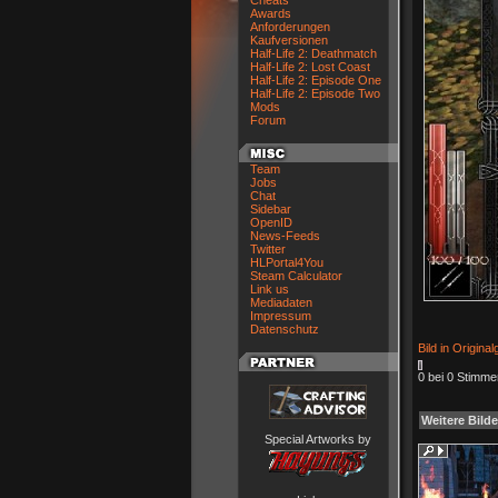
Cheats
Awards
Anforderungen
Kaufversionen
Half-Life 2: Deathmatch
Half-Life 2: Lost Coast
Half-Life 2: Episode One
Half-Life 2: Episode Two
Mods
Forum
Team
Jobs
Chat
Sidebar
OpenID
News-Feeds
Twitter
HLPortal4You
Steam Calculator
Link us
Mediadaten
Impressum
Datenschutz
Bild in Origina
0 bei 0 Stimme
Weitere Bilde
Special Artworks by