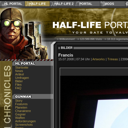
HL PORTAL
HALF-LIFE
HALF-LIFE 2
PORTAL
MODS
C
›› Willkommen! ››
123.589.896
Visits ››
18.313
registrier
BILDER
Francis
15.07.2008 | 07:34 Uhr |
Artworks
|
Trineas
| 2399
Startseite
News
Artikel
Umfragen
Bilder
Files
FAQ
Story
Features
Planeten
Charaktere
Gegner
Waffen
Anforderungen
Screenshots