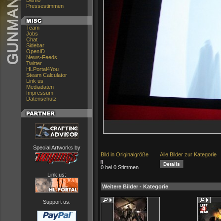
Demo
Pressestimmen
Team
Jobs
Chat
Sidebar
OpenID
News-Feeds
Twitter
HLPortal4You
Steam Calculator
Link us
Mediadaten
Impressum
Datenschutz
Special Artworks by
Bild in Originalgröße
Alle Bilder zur Kategorie
0 bei 0 Stimmen
Link us:
Weitere Bilder - Kategorie
Support us: