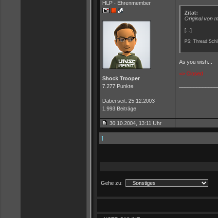
HLP - Ehrenmember
Zitat:
Original von 
[...]
PS: Thread Schl
As you wish...
=> Closed
Shock Trooper
_____________
7.277 Punkte
Dabei seit: 25.12.2003
1.993 Beiträge
30.10.2004, 13:11 Uhr
Gehe zu: