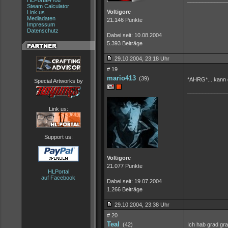
HLPortal4You
_____________
Steam Calculator
Voltigore
Link us
Mediadaten
21.146 Punkte
Impressum
Datenschutz
Dabei seit: 10.08.2004
5.393 Beiträge
29.10.2004, 23:18 Uhr
# 19
mario413
(39)
*AHRG*... kann 
Special Artworks by
_____________
Link us:
Support us:
Voltigore
21.077 Punkte
HLPortal
auf Facebook
Dabei seit: 19.07.2004
1.266 Beiträge
29.10.2004, 23:38 Uhr
# 20
Teal
(42)
Ich hab grad gr