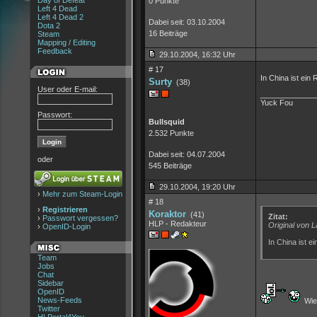
Day of Defeat
0 Punkte
Left 4 Dead
Left 4 Dead 2
Dabei seit: 03.10.2004
Dota 2
16 Beiträge
Steam
Mapping / Editing
Feedback
29.10.2004, 16:32 Uhr
# 17
In China ist ein
Surty
(38)
User oder E-mail:
_____________
Yuck Fou
Passwort:
Bullsquid
2.532 Punkte
Dabei seit: 04.07.2004
oder
545 Beiträge
29.10.2004, 19:20 Uhr
›
Mehr zum Steam-Login
# 18
›
Registrieren
Koraktor
(41)
Zitat:
›
Passwort vergessen?
HLP - Redakteur
Original von 
›
OpenID-Login
In China ist e
Team
Jobs
Chat
Sidebar
OpenID
News-Feeds
Wie 
Twitter