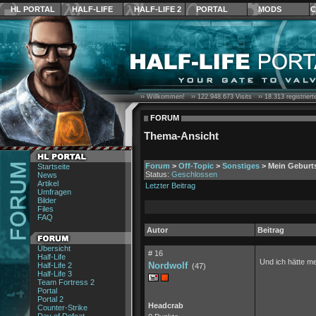
HL PORTAL
HALF-LIFE
HALF-LIFE 2
PORTAL
MODS
C
›› Willkommen! ››
122.948.673
Visits ››
18.313
registrier
FORUM
Thema-Ansicht
Forum
>
Off-Topic
>
Sonstiges
> Mein Geburt
Startseite
Status:
Geschlossen
News
Artikel
Letzter Beitrag
Umfragen
Bilder
Files
FAQ
Autor
Beitrag
Übersicht
# 16
Half-Life
Und ich hätte m
Nordwolf
Half-Life 2
(47)
Half-Life 3
Team Fortress 2
Portal
Portal 2
Headcrab
Counter-Strike