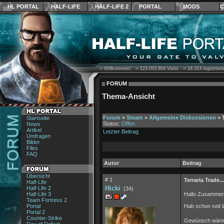
HL PORTAL
HALF-LIFE
HALF-LIFE 2
PORTAL
MODS
C
›› Willkommen! ››
123.053.804
Visits ››
18.313
registrier
FORUM
Thema-Ansicht
Forum
>
Steam
>
Allgemeine Diskussionen
> T
Startseite
Status:
Offen
News
Artikel
Letzter Beitrag
Umfragen
Bilder
Files
FAQ
Autor
Beitrag
Übersicht
# 1
Terraria Trade...
Half-Life
Hicki
Half-Life 2
(34)
Half-Life 3
Hallo Zusamme
Team Fortress 2
Portal
Hab schon seit l
Portal 2
Counter-Strike
Gewünsch wäre 