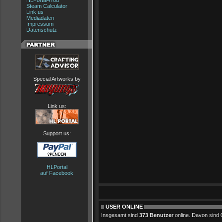
HLPortal4You
Steam Calculator
Link us
Mediadaten
Impressum
Datenschutz
Special Artworks by
Link us:
Support us:
HLPortal
auf Facebook
USER ONLINE
Insgesamt sind
373 Benutzer
online. Davon sind 0 