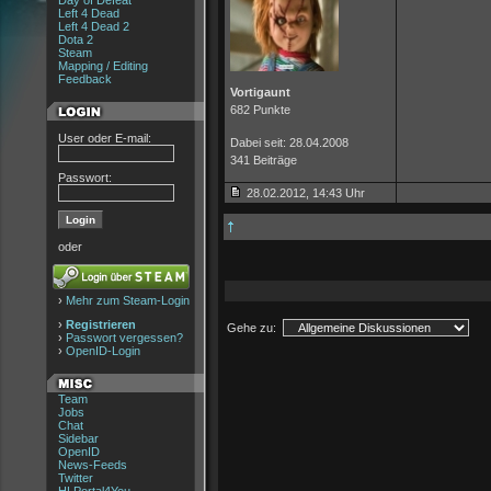
Day of Defeat
Left 4 Dead
Left 4 Dead 2
Dota 2
Steam
Mapping / Editing
Feedback
Vortigaunt
682 Punkte
User oder E-mail:
Dabei seit: 28.04.2008
341 Beiträge
Passwort:
28.02.2012, 14:43 Uhr
oder
›
Mehr zum Steam-Login
›
Registrieren
Gehe zu:
›
Passwort vergessen?
›
OpenID-Login
Team
Jobs
Chat
Sidebar
OpenID
News-Feeds
Twitter