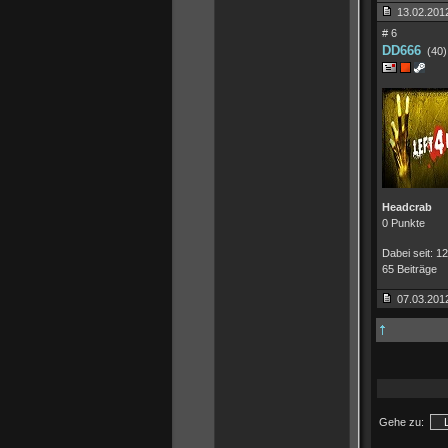
13.02.2012
# 6
DD666
(40)
Headcrab
0 Punkte
Dabei seit: 1
65 Beiträge
07.03.2012
Gehe zu: