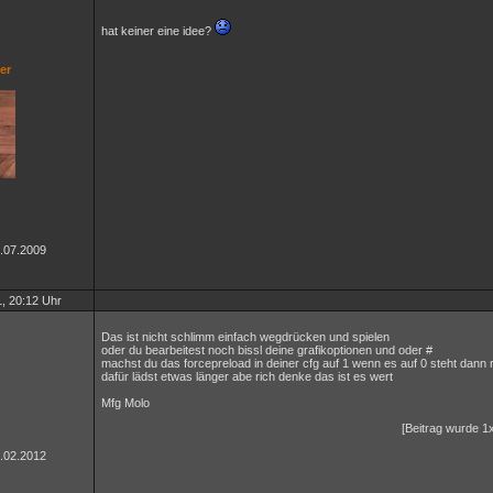
hat keiner eine idee?
er
4.07.2009
, 20:12 Uhr
Das ist nicht schlimm einfach wegdrücken und spielen
oder du bearbeitest noch bissl deine grafikoptionen und oder #
machst du das forcepreload in deiner cfg auf 1 wenn es auf 0 steht dann 
dafür lädst etwas länger abe rich denke das ist es wert
Mfg Molo
[Beitrag wurde 1x
3.02.2012