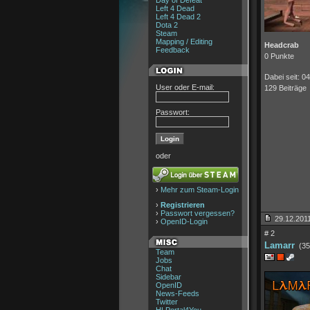
Day of Defeat
Left 4 Dead
Left 4 Dead 2
Dota 2
Steam
Mapping / Editing
Headcrab
Feedback
0 Punkte
Dabei seit: 0
User oder E-mail:
129 Beiträge
Passwort:
oder
›
Mehr zum Steam-Login
›
Registrieren
›
Passwort vergessen?
29.12.2011
›
OpenID-Login
# 2
Lamarr
(35
Team
Jobs
Chat
Sidebar
OpenID
News-Feeds
Twitter