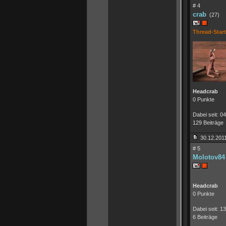
# 4
crab
(27)
Thread-Start
Headcrab
0 Punkte
Dabei seit: 0
129 Beiträge
30.12.2011
# 5
Molotov84
Headcrab
0 Punkte
Dabei seit: 1
6 Beiträge