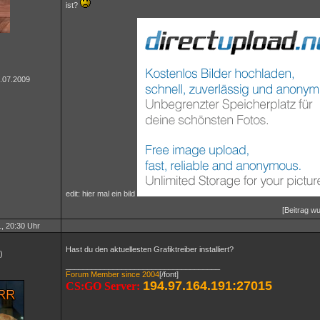
ist?
4.07.2009
edit: hier mal ein bild
[Beitrag wu
, 20:30 Uhr
Hast du den aktuellesten Grafiktreiber installiert?
)
____________________________________
Forum Member since 2004
[/font]
194.97.164.191:27015
CS:GO Server: