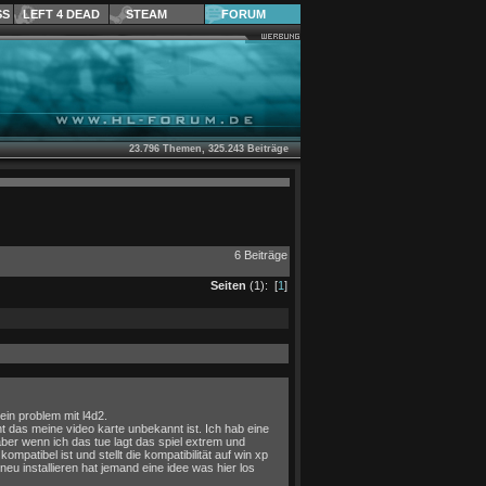
SS
LEFT 4 DEAD
STEAM
FORUM
23.796 Themen, 325.243 Beiträge
6 Beiträge
Seiten
(1): [
1
]
ein problem mit l4d2.
ht das meine video karte unbekannt ist. Ich hab eine
aber wenn ich das tue lagt das spiel extrem und
patibel ist und stellt die kompatibilität auf win xp
eu installieren hat jemand eine idee was hier los