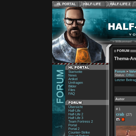
HL PORTAL
HALF-LIFE
HALF-LIFE 2
›› Willkommen! ›
FORUM
Thema-An
Forum
>
Val
Startseite
Status:
Offen
News
Artikel
Letzter Beitra
Umfragen
Bilder
Files
FAQ
Autor
Übersicht
# 1
Half-Life
crab
Half-Life 2
(27)
Half-Life 3
Team Fortress 2
Portal
Portal 2
Counter-Strike