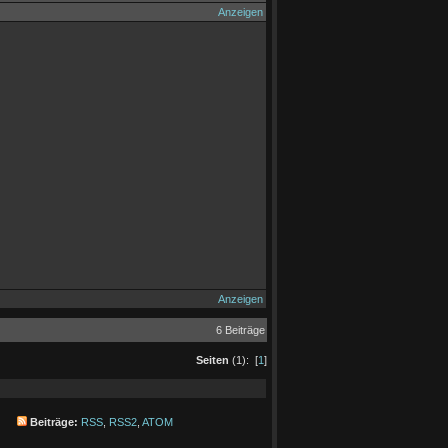
Anzeigen
Anzeigen
6 Beiträge
Seiten
(1): [
1
]
Beiträge:
RSS
,
RSS2
,
ATOM