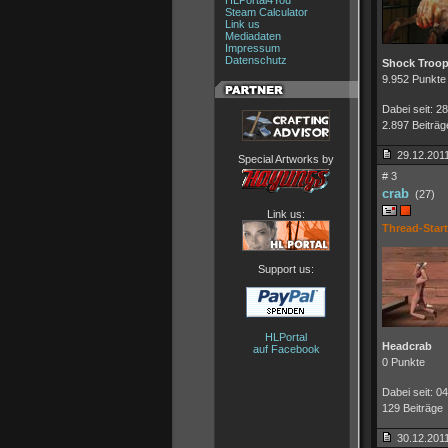
HLPortal4You
Steam Calculator
Link us
Mediadaten
Impressum
Datenschutz
Shock Troop
9.952 Punkte
Dabei seit: 2
2.897 Beiträg
29.12.2011
Special Artworks by
# 3
crab
(27)
Link us:
Thread-Start
Support us:
HLPortal
Headcrab
auf Facebook
0 Punkte
Dabei seit: 0
129 Beiträge
30.12.2011