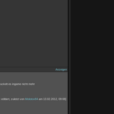
Anzeigen
ruckelt es ingame nicht mehr
 editiert, zuletzt von
Molotov84
am 13.02.2012, 09:08]