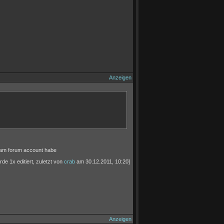
Anzeigen
team forum account habe
rde 1x editiert, zuletzt von
crab
am 30.12.2011, 10:20]
Anzeigen