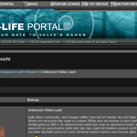
PORTAL
MODS
COUNTER-STRIKE
DAY OF DEFEAT
TEAM FORTRE
›
123.538.767
Visits ››
18.313
registrierte User ››
274
Besucher online (0 auf dieser Seite)
sicht
ve Games
>
Left 4 Dead 2
> Unknown Video card
g
Beitrag
Unknown Video card
hallo liebe community, nach langen offline sein bin ich wieder da und habe 
Wenn ich versuche das spiel zu starten öffnet sich ein fenster in dem ste
Nvidia geforce 560 ti. im steam forum steht das man es ignorieren kann, 
wenn ich es aussmache steht dort das das spiel mit meinen system nicht kom
um aber deshalb konnt ich noch nichtmal steam starten und musste alles n