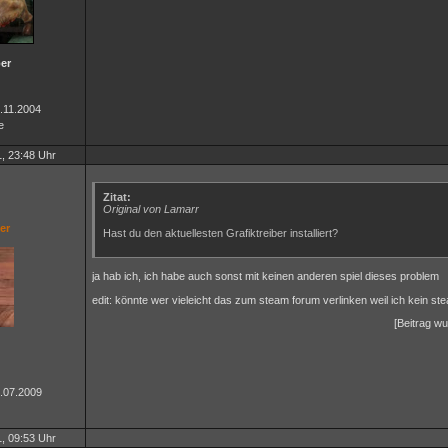
er
8.11.2004
e
, 23:48 Uhr
Zitat:
Original von Lamarr
er
Hast du den aktuellesten Grafiktreiber installiert?
ja hab ich, ich habe auch sonst mit keinen anderen spiel dieses problem
edit: könnte wer vieleicht das zum steam forum verlinken weil ich kein s
[Beitrag wu
4.07.2009
, 09:53 Uhr