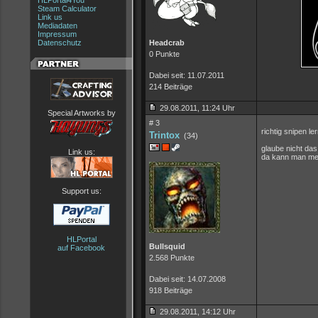
HLPortal4You
Steam Calculator
Link us
Mediadaten
Impressum
Datenschutz
Headcrab
0 Punkte
Dabei seit: 11.07.2011
214 Beiträge
29.08.2011, 11:24 Uhr
Special Artworks by
# 3
richtig snipen l
Trintox
(34)
glaube nicht das
Link us:
da kann man mehr
Support us:
HLPortal
Bullsquid
auf Facebook
2.568 Punkte
Dabei seit: 14.07.2008
918 Beiträge
29.08.2011, 14:12 Uhr