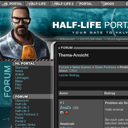
HL PORTAL
HALF-LIFE
HALF-LIFE 2
PORTAL
MODS
C
›› Willkommen! ››
123.571.504
Visits ››
18.313
registrier
FORUM
Thema-Ansicht
Forum
>
Valve Games
>
Team Fortress
> Probl
Startseite
Status:
Offen
News
Artikel
Letzter Beitrag
Umfragen
Bilder
Files
FAQ
Autor
Beitrag
Übersicht
# 1
Problem als Sni
Half-Life
AnaZz
Half-Life 2
(33)
Hallo erstmal
Half-Life 3
Team Fortress 2
Portal
Bin noch sehr ne
Portal 2
falschen Sektion
Headcrab
Counter-Strike