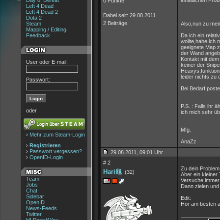
Day of Defeat
inhaltlichen Pro
0 Punkte
Left 4 Dead
Left 4 Dead 2
Dabei seit: 29.08.2011
Dota 2
2 Beiträge
Steam
Also,nun zu mei
Mapping / Editing
Feedback
Da ich ein relat
wollte,habe ich 
geeignete Map zu
der Wand angebr
Kontakt mit dem
User oder E-mail:
keiner der Snip
Heavys,funktioni
leider nichts z
Passwort:
Bei Bedarf poste
P.S. : Falls ih
oder
ich mich sehr ü
Mfg.
›
Mehr zum Steam-Login
AnaZz
›
Registrieren
›
Passwort vergessen?
29.08.2011, 09:01 Uhr
›
OpenID-Login
# 2
Zu dein Problem
Hari龜
(32)
Aber ein kleine
Team
Versuche immer 
Jobs
Dann zielen und
Chat
Sidebar
Edit:
OpenID
Hör am besten au
News-Feeds
Twitter
_____________