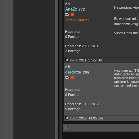
# 4
Hey,erstmal viel
AnaZz
(33)
Es wundert mich 
Thread-Starter
habt damit völli
Headcrab
Vielen Dank noc
0 Punkte
Dabei seit: 29.08.2011
2 Beiträge
29.08.2011, 17:22 Uhr
# 5
was man auf TR 
derdotte
(36)
dafür gibts bei
trainieren kann 
spielern ist unab
sachen auf trai
Headcrab
0 Punkte
Dabei seit: 10.03.2012
5 Beiträge
10.03.2012, 14:05 Uhr