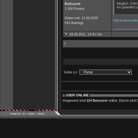
Möglich. Oder
Bullsquid
ihn geändert 
1.056 Punkte
Dabei seit: 12.06.2009
http://valvesof
593 Beiträge
_____________
18.09.2011, 14:41 Uhr
Gehe zu:
USER ONLINE
Insgesamt sind
114 Benutzer
online. Davon sind 0 