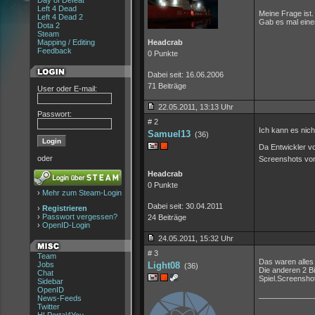
Day of Defeat
Left 4 Dead
Meine Frage ist
Left 4 Dead 2
Gab es mal eine
Dota 2
Steam
Mapping / Editing
Headcrab
Feedback
0 Punkte
Dabei seit: 16.06.2006
71 Beiträge
User oder E-mail:
22.05.2011, 13:13 Uhr
Passwort:
# 2
Ich kann es nic
Samuel13
(36)
Da Entwickler vo
oder
Screenshots von
Headcrab
0 Punkte
›
Mehr zum Steam-Login
Dabei seit: 30.04.2011
›
Registrieren
›
Passwort vergessen?
24 Beiträge
›
OpenID-Login
24.05.2011, 15:32 Uhr
# 3
Team
Das waren alles
Jobs
Light08
(36)
Die anderen 2 Bi
Chat
Spiel.Screenshot
Sidebar
OpenID
_____________
News-Feeds
Twitter