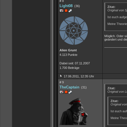
# 8
Light08
(36)
Zitat:
Original von 
Ist euch aufg
Meine Theorie:
Möglich. Oder s
geändert und di
_____________
Alien Grunt
4.113 Punkte
Dabei seit: 07.11.2007
1.700 Beiträge
17.06.2011, 12:35 Uhr
# 9
TheCaptain
(31)
Zitat:
Original von L
Zitat:
Original vo
Ist euch au
Meine Theori