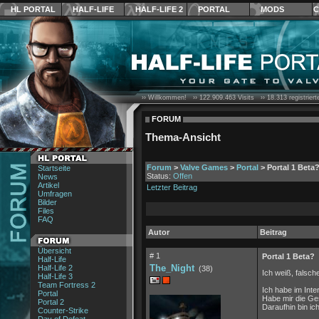
HL PORTAL
HALF-LIFE
HALF-LIFE 2
PORTAL
MODS
C
›› Willkommen! ››
122.909.463
Visits ››
18.313
registrier
FORUM
Thema-Ansicht
Forum
>
Valve Games
>
Portal
> Portal 1 Beta
Startseite
Status:
Offen
News
Artikel
Letzter Beitrag
Umfragen
Bilder
Files
FAQ
Autor
Beitrag
Übersicht
# 1
Portal 1 Beta?
Half-Life
The_Night
Half-Life 2
(38)
Ich weiß, falsch
Half-Life 3
Team Fortress 2
Ich habe im Inte
Portal
Habe mir die Ge
Portal 2
Daraufhin bin ic
Counter-Strike