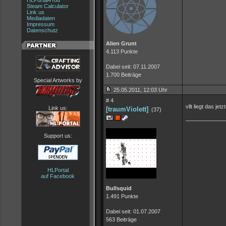
HLPortal4You
Steam Calculator
Link us
Mediadaten
Impressum
Datenschutz
Alien Grunt
4.113 Punkte
Dabei seit: 07.11.2007
1.700 Beiträge
Special Artworks by
25.05.2011, 12:03 Uhr
# 4
vllt liegt das je
Link us:
[traumViolett]
(37)
_____________
Support us:
HLPortal
auf Facebook
Bullsquid
1.491 Punkte
Dabei seit: 01.07.2007
563 Beiträge