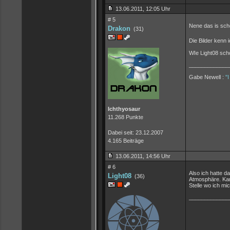
13.06.2011, 12:05 Uhr
# 5
Nene das is sch
Drakon
(31)
Die Bilder kenn 
WIe Light08 scho
_____________
Gabe Newell :
"
Ichthyosaur
11.268 Punkte
Dabei seit: 23.12.2007
4.165 Beiträge
13.06.2011, 14:56 Uhr
# 6
Also ich hatte d
Light08
(36)
Atmosphäre. Kam
Stelle wo ich mi
_____________