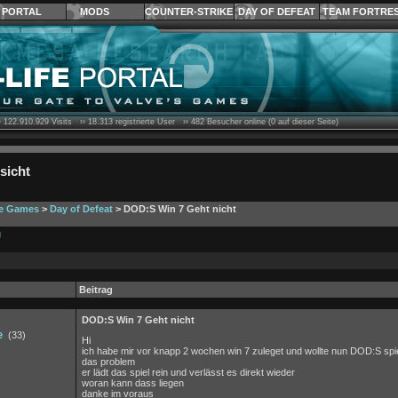
PORTAL
MODS
COUNTER-STRIKE
DAY OF DEFEAT
TEAM FORTRE
›
122.910.929
Visits ››
18.313
registrierte User ››
482
Besucher online (0 auf dieser Seite)
sicht
ve Games
>
Day of Defeat
> DOD:S Win 7 Geht nicht
g
Beitrag
DOD:S Win 7 Geht nicht
e
(33)
Hi
ich habe mir vor knapp 2 wochen win 7 zuleget und wollte nun DOD:S spi
das problem
er lädt das spiel rein und verlässt es direkt wieder
woran kann dass liegen
danke im voraus