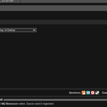
, 21:10 Uhr
Sections:
Ga
NE
d
482 Benutzer
online. Davon sind 0 registriert: