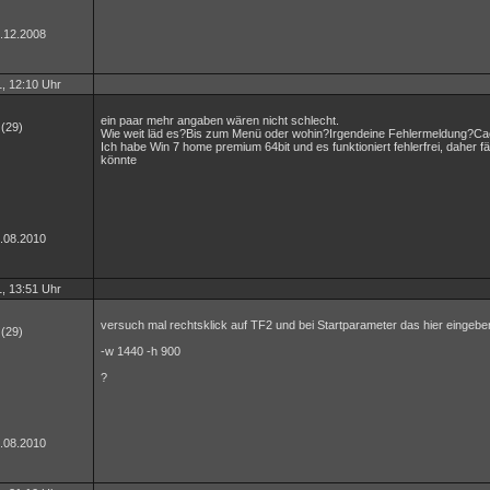
3.12.2008
, 12:10 Uhr
ein paar mehr angaben wären nicht schlecht.
(29)
Wie weit läd es?Bis zum Menü oder wohin?Irgendeine Fehlermeldung?Cache
Ich habe Win 7 home premium 64bit und es funktioniert fehlerfrei, daher fäl
könnte
7.08.2010
, 13:51 Uhr
versuch mal rechtsklick auf TF2 und bei Startparameter das hier eingebe
(29)
-w 1440 -h 900
?
7.08.2010