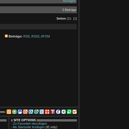
Anzeigen
3 Beiträge
Seiten
(1): [
1
]
Beiträge:
RSS
,
RSS2
,
ATOM
mes:
SITE OPTIONS
-
Zu Favoriten hinzufügen
-
Als Startseite festlegen
(IE only)