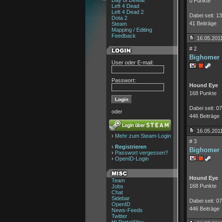
Day of Defeat
0 Punkte
Left 4 Dead
Left 4 Dead 2
Dabei seit: 1
Dota 2
41 Beiträge
Steam
Mapping / Editing
Feedback
16.05.2011
# 2
Bighomer
User oder E-mail:
Passwort:
Hound Eye
168 Punkte
Dabei seit: 0
oder
446 Beiträge
16.05.2011
›
Mehr zum Steam-Login
# 3
›
Registrieren
Bighomer
›
Passwort vergessen?
›
OpenID-Login
Hound Eye
Team
168 Punkte
Jobs
Chat
Sidebar
Dabei seit: 0
OpenID
446 Beiträge
News-Feeds
Twitter