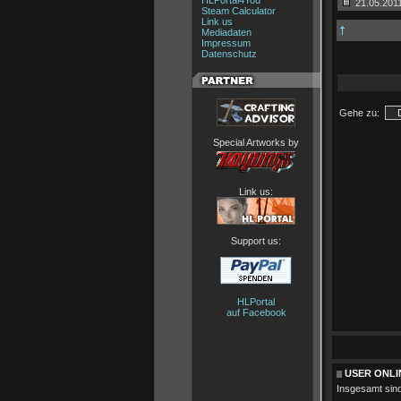
HLPortal4You
21.05.2011
Steam Calculator
Link us
Mediadaten
Impressum
Datenschutz
Gehe zu:
Special Artworks by
Link us:
Support us:
HLPortal
auf Facebook
USER ONLI
Insgesamt sin