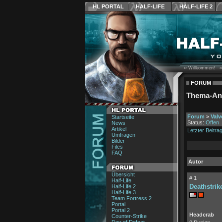
HL PORTAL
HALF-LIFE
HALF-LIFE 2
›› Willkommen! ›
FORUM
Thema-An
Forum
>
Val
Startseite
Status:
Offen
News
Artikel
Letzter Beitra
Umfragen
Bilder
Files
FAQ
Autor
Übersicht
# 1
Half-Life
Deathstrik
Half-Life 2
Half-Life 3
Team Fortress 2
Portal
Portal 2
Headcrab
Counter-Strike