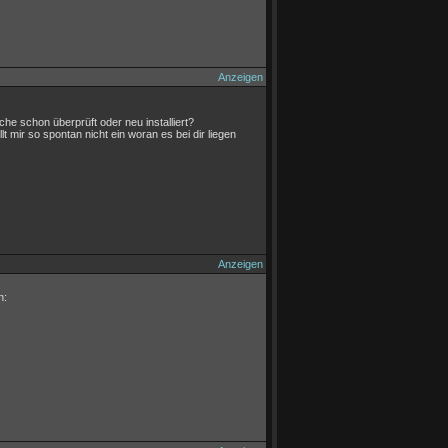
Anzeigen
 schon überprüft oder neu installiert?
lt mir so spontan nicht ein woran es bei dir liegen
Anzeigen
n: