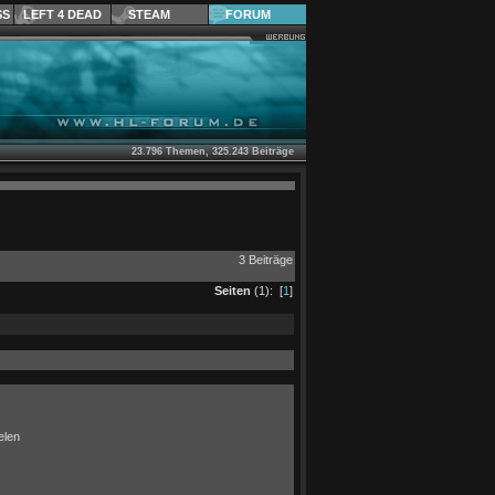
SS
LEFT 4 DEAD
STEAM
FORUM
23.796 Themen, 325.243 Beiträge
3 Beiträge
Seiten
(1): [
1
]
elen