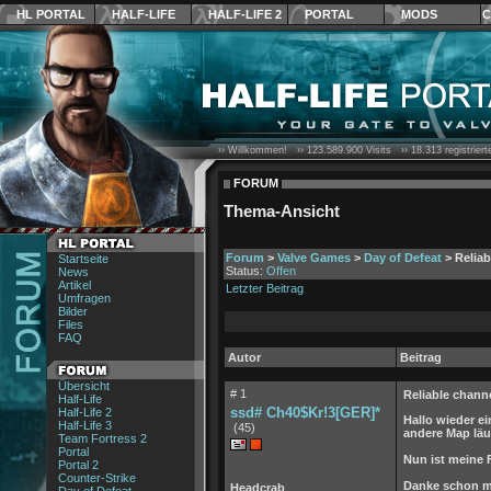
HL PORTAL
HALF-LIFE
HALF-LIFE 2
PORTAL
MODS
C
›› Willkommen! ››
123.589.900
Visits ››
18.313
registrier
FORUM
Thema-Ansicht
Forum
>
Valve Games
>
Day of Defeat
> Relia
Startseite
Status:
Offen
News
Artikel
Letzter Beitrag
Umfragen
Bilder
Files
FAQ
Autor
Beitrag
Übersicht
# 1
Reliable chann
Half-Life
ssd# Ch40$Kr!3[GER]*
Half-Life 2
Hallo wieder ei
Half-Life 3
(45)
andere Map läu
Team Fortress 2
Portal
Nun ist meine
Portal 2
Counter-Strike
Danke schon ma
Headcrab