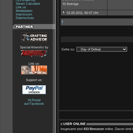
HLPortal4You
Steam Calculator
30 Beiträge
Link us
Mediadaten
01.05.2011, 06:47 Uhr
Impressum
Datenschutz
Special Artworks by
Gehe zu:
Link us:
Support us:
HLPortal
auf Facebook
USER ONLINE
Insgesamt sind
433 Benutzer
online. Davon sind 0 