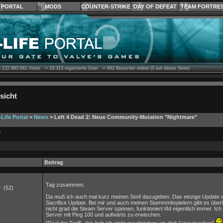
PORTAL
MODS
COUNTER-STRIKE
DAY OF DEFEAT
TEAM FORTRE
›
122.983.061
Visits ››
18.313
registrierte User ››
681
Besucher online (0 auf dieser Seite)
sicht
-Life Portal
>
News
> Left 4 Dead 2: Neue Community-Mutation "Nightmare"
g
Beitrag
Tag zusammen.
r
(52)
Da muß ich auch mal kurz meinen Senf dazugeben. Das einzige Update w
Sacrifice Update. Bei mir und auch meinen Stammmitspielern gibt es übe
nicht grad die Steam Server spinnen, funktioniert l4d eigentlich immer. Ich
Server mit Ping 100 und aufwärts zu erwischen.