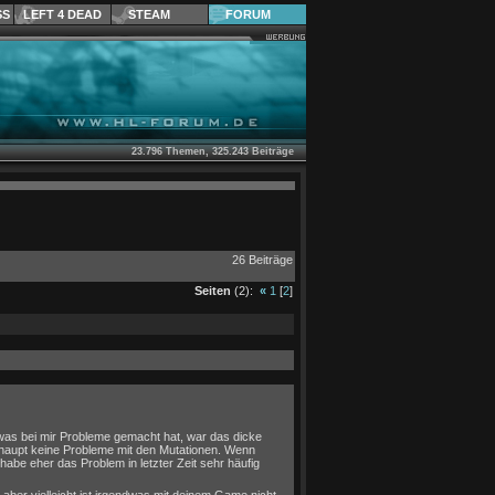
SS
LEFT 4 DEAD
STEAM
FORUM
23.796 Themen, 325.243 Beiträge
26 Beiträge
Seiten
(2):
«
1
[
2
]
as bei mir Probleme gemacht hat, war das dicke
rhaupt keine Probleme mit den Mutationen. Wenn
 habe eher das Problem in letzter Zeit sehr häufig