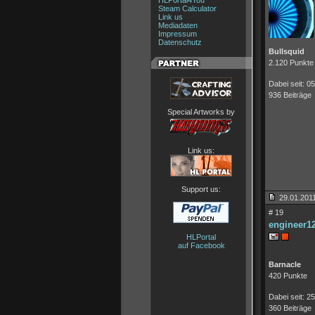
HLPortal4You
Steam Calculator
Link us
Mediadaten
Impressum
Datenschutz
Bullsquid
2.120 Punkte
Dabei seit: 0
936 Beiträge
Special Artworks by
Link us:
Support us:
29.01.2011
# 19
engineer1
HLPortal
auf Facebook
Barnacle
420 Punkte
Dabei seit: 2
360 Beiträge