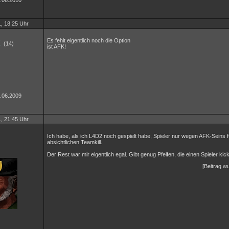
6.06.2010
, 18:25 Uhr
Es fehlt eigentlich noch die Option
X
(14)
ist AFK!
5.06.2009
, 21:45 Uhr
Ich habe, als ich L4D2 noch gespielt habe, Spieler nur wegen AFK-Seins f
absichtlichen Teamkill.
Der Rest war mir eigentlich egal. Gibt genug Pfeifen, die einen Spieler ki
[Beitrag wu