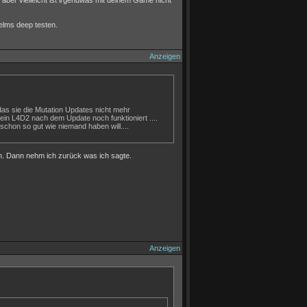
aber vielleicht ist irgendwas mit deinem Game nicht
elms deep testen.
Anzeigen
h das sie die Mutation Updates nicht mehr
in L4D2 nach dem Update noch funktioniert ....
schon so gut wie niemand haben will....
ten. Dann nehm ich zurück was ich sagte.
Anzeigen