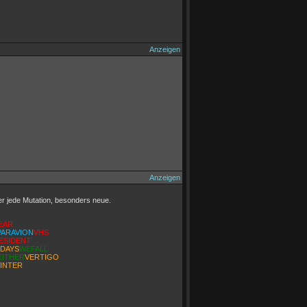
Anzeigen
Anzeigen
er jede Mutation, besonders neue.
EAR
PARAVION
VHS
ESIDENT
DAYS
WEFALL
ITHER
VERTIGO
INTER