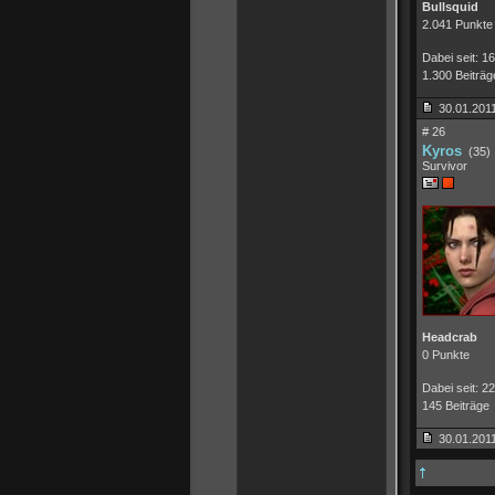
Bullsquid
2.041 Punkte
Dabei seit: 1
1.300 Beiträg
30.01.2011
# 26
Kyros
(35)
Survivor
Headcrab
0 Punkte
Dabei seit: 2
145 Beiträge
30.01.2011