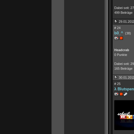
Dabei seit: 2
499 Beiträge
29.01.2011
# 24
b0_^
(38)
Headcrab
0 Punkte
Dabei seit: 2
165 Beiträge
30.01.2011
# 25
λ Blutspen