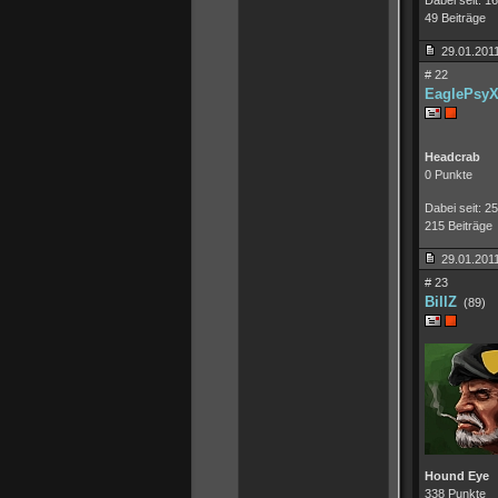
Dabei seit: 1
49 Beiträge
29.01.2011
# 22
EaglePsy
Headcrab
0 Punkte
Dabei seit: 2
215 Beiträge
29.01.2011
# 23
BillZ
(89)
Hound Eye
338 Punkte