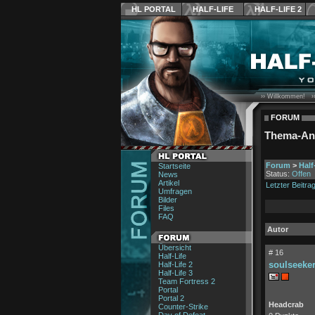
HL PORTAL
HALF-LIFE
HALF-LIFE 2
›› Willkommen! ›
FORUM
Thema-An
Forum
>
Half
Startseite
Status:
Offen
News
Artikel
Letzter Beitra
Umfragen
Bilder
Files
FAQ
Autor
Übersicht
# 16
Half-Life
soulseeke
Half-Life 2
Half-Life 3
Team Fortress 2
Portal
Portal 2
Headcrab
Counter-Strike