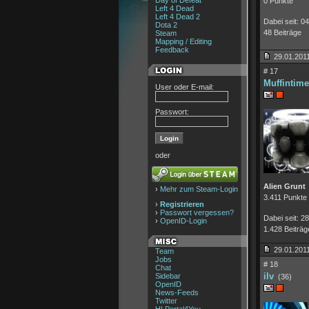
Day of Defeat
0 Punkte
Left 4 Dead
Left 4 Dead 2
Dabei seit: 0
Dota 2
48 Beiträge
Steam
Mapping / Editing
Feedback
29.01.2011
# 17
Muffintime
User oder E-mail:
Passwort:
oder
Alien Grunt
›
Mehr zum Steam-Login
3.411 Punkte
›
Registrieren
›
Passwort vergessen?
Dabei seit: 2
›
OpenID-Login
1.428 Beiträg
29.01.2011
Team
Jobs
# 18
Chat
ilv
Sidebar
(36)
OpenID
News-Feeds
Twitter