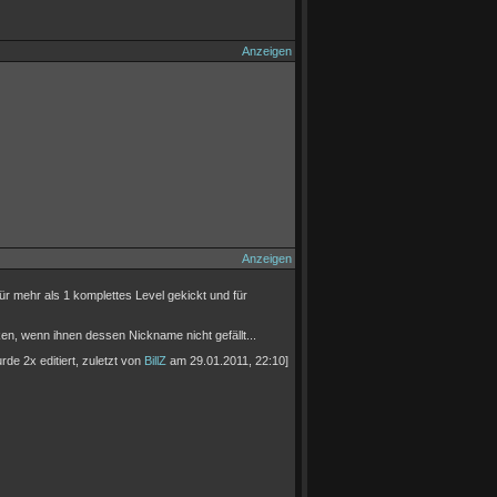
Anzeigen
Anzeigen
ür mehr als 1 komplettes Level gekickt und für
cken, wenn ihnen dessen Nickname nicht gefällt...
rde 2x editiert, zuletzt von
BillZ
am 29.01.2011, 22:10]