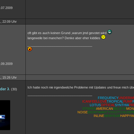
7.07.2009
, 22:09 Uhr
oft gibt es auch keinen Grund ,warum jmd gevotet wird
langeweile bei manchen? Denke aber eher kiddies
____________________________________
9.09.2009
, 15:26 Uhr
Ich hatte noch nie irgendwelche Probleme mit Updates und freue mich üb
der λ
(30)
____________________________________
FREQUENCY
UNDERW
ICANFEELLOVE
TROPICAL
PUMP
LOTUS
OPTICAL
SYNTHIA
PR
STRIPES
AMERICAN
BELIEVE
MON
NOISE
IDONTWANTTOGOTOSLEEPE
INLINE
NEWYEAR
HAPPYW