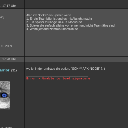
, 17:17 Uhr
Also ich "kicke" ein Spieler wenn...
38)
1. Er ein Teamkiller ist und es mit Absicht macht
2. Ein Spieler zu lange im AFK Modus ist
3. Spieler die einfach alleine vorrennen und nicht Teamfähig sind.
4. Wenn jemand ziemlich unhöflich ist.
1.10.2009
, 17:28 Uhr
wo ist in der umfrage die option: "SCH*** AFK-NOOB" }: (
rrior
(31)
____________________________________
Error - Unable to load signature