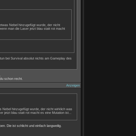
as etwas Nebel hinzugefügt wurde, der nicht
enn man die Laser jetzt blau statt rot macht
 tun bei Survival absolut nichts am Gameplay des
.
 du schon recht.
Anzeigen
was Nebel hinzugefügt wurde, der nicht wirklich was
etzt blau statt rot macht es eine Mutation ist...
. Die ist schlicht und einfach langweilig.