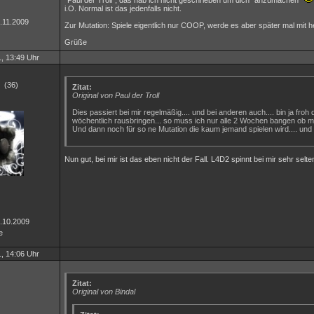
"Paul der Troll", das hab ich nicht geschrieben um dich "anzumachen"
i.O. Normal ist das jedenfalls nicht.
4.11.2009
Zur Mutation: Spiele eigentlich nur COOP, werde es aber später mal mit h
Grüße
, 13:49 Uhr
(36)
Zitat:
Original von Paul der Troll
Dies passiert bei mir regelmäßig.... und bei anderen auch.... bin ja fro
wöchentlich rausbringen... so muss ich nur alle 2 Wochen bangen ob me
Und dann noch für so ne Mutation die kaum jemand spielen wird.... und 
Nun gut, bei mir ist das eben nicht der Fall. L4D2 spinnt bei mir sehr sel
8.10.2009
e
, 14:06 Uhr
Zitat:
Original von Bindal