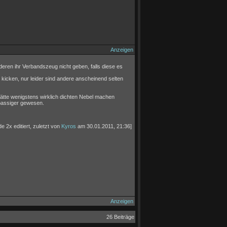
Anzeigen
nderen ihr Verbandszeug nicht geben, falls diese es
 kicken, nur leider sind andere anscheinend selten
 hätte wenigstens wirklich dichten Nebel machen
passiger gewesen.
e 2x editiert, zuletzt von
Kyros
am 30.01.2011, 21:36]
Anzeigen
26 Beiträge