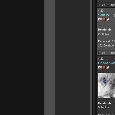
29.01.2011
# 20
Sam1510
(
Headcrab
0 Punkte
Dabei seit: 3
132 Beiträge
29.01.2011
# 21
Prionen-Wa
Headcrab
0 Punkte