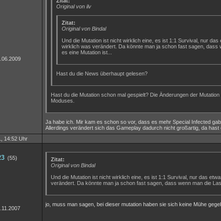
Zitat:
Original von ilv
Zitat:
Original von Bindal
Und die Mutation ist nicht wirklich eine, es ist 1:1 Survival, nur d
wirklich was verändert. Da könnte man ja schon fast sagen, dass w
es eine Mutation ist...
5.06.2009
Hast du die News überhaupt gelesen?
Hast du die Mutation schon mal gespielt? Die Änderungen der Mutation
Moduses.
Ja habe ich. Mir kam es schon so vor, dass es mehr Special Infected gab
Allerdings verändert sich das Gameplay dadurch nicht großartig, da hast
, 14:52 Uhr
23
(55)
Zitat:
Original von Bindal
Und die Mutation ist nicht wirklich eine, es ist 1:1 Survival, nur das et
verändert. Da könnte man ja schon fast sagen, dass wenn man die Laser j
jo, muss man sagen, bei dieser mutation haben sie sich keine Mühe gegeben
5.11.2007