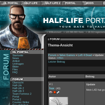
HL PORTAL
HALF-LIFE
HALF-LIFE 2
PORTAL
MODS
C
›› Willkommen! ››
123.580.693
Visits ››
18.313
registrier
FORUM
Thema-Ansicht
Forum
>
Valve Games
>
Left 4 Dead
> Update
Startseite
Status:
Offen
News
Artikel
Letzter Beitrag
Umfragen
Bilder
Files
FAQ
Autor
Beitrag
Übersicht
# 1
Update
Half-Life
hax
Half-Life 2
(40)
Mein L4D hat gr
Half-Life 3
Team Fortress 2
Portal
Portal 2
Counter-Strike