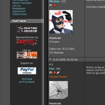
HLPortal4You
Wenn du eine DV
Wesker
(37)
Steam Calculator
Link us
Und dann natürl
Mediadaten
Impressum
Datenschutz
Special Artworks by
Headcrab
0 Punkte
Dabei seit: 25.11.2004
Link us:
371 Beiträge
11.01.2009, 15:19 Uhr
Support us:
# 4
Achso, ja lag an
hax
(40)
starten und im 
nicht so gut sin
Thread-Starter
HLPortal
auf Facebook
Headcrab