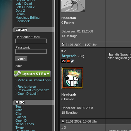
Day of Defeat
Left 4 Dead
Left 4 Dead 2
Dota 2
Steam
Mapping / Editing
Headcrab
Feedback
0 Punkte
Dabei seit: 01.12.2008
13 Beiträge
User oder E-mail:
11.01.2009, 11:27 Uhr
Passwort:
# 2
Hast die Sprach
Argosch
(36)
alten sogleich g
oder
›
Mehr zum Steam-Login
›
Registrieren
›
Passwort vergessen?
›
OpenID-Login
Headcrab
0 Punkte
Team
Dabei seit: 08.06.2008
Jobs
18 Beiträge
Chat
Sidebar
OpenID
11.01.2009, 15:06 Uhr
News-Feeds
Twitter
# 3