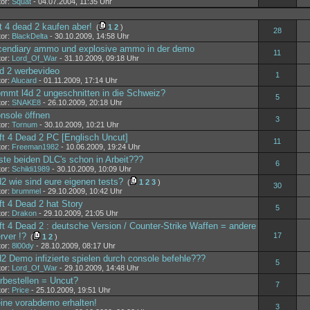
tor:
Squat
- 04.07.2004, 11:35 Uhr
ft 4 dead 2 kaufen aber!
(
1
2
)
28
tor:
BlackDelta
- 30.10.2009, 14:58 Uhr
cendiary ammo und explosive ammo in der demo
11
tor:
Lord_Of_War
- 31.10.2009, 09:18 Uhr
d 2 werbevideo
1
or:
Alucard
- 01.11.2009, 17:14 Uhr
mmt l4d 2 ungeschnitten in die Schweiz?
5
tor:
SNAKE8
- 26.10.2009, 20:18 Uhr
nsole öffnen
3
tor:
Tornum
- 30.10.2009, 10:21 Uhr
ft 4 Dead 2 PC [Englisch Uncut]
11
tor:
Freeman1982
- 10.06.2009, 19:24 Uhr
ste beiden DLC's schon in Arbeit???
6
tor:
Schildi1989
- 30.10.2009, 10:09 Uhr
d2 wie sind eure eigenen tests?
(
1
2
3
)
30
tor:
brummel
- 29.10.2009, 10:42 Uhr
ft 4 Dead 2 hat Story
5
tor:
Drakon
- 29.10.2009, 21:05 Uhr
ft 4 Dead 2 : deutsche Version / Counter-Strike Waffen = andere
rver !?
17
(
1
2
)
tor:
8l00dy
- 28.10.2009, 08:17 Uhr
d2 Demo infizierte spielen durch console befehle???
5
tor:
Lord_Of_War
- 29.10.2009, 14:48 Uhr
rbestellen = Uncut?
7
tor:
Price
- 25.10.2009, 19:51 Uhr
ine vorabdemo erhalten!
3