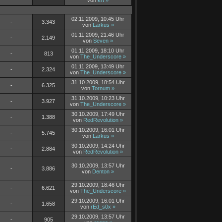
von
krt
»
02.11.2009, 10:45 Uhr
-
3.343
von
Larkus
»
01.11.2009, 21:46 Uhr
-
2.149
von
Seven
»
01.11.2009, 18:10 Uhr
-
813
von
The_Underscore
»
01.11.2009, 13:49 Uhr
-
2.324
von
The_Underscore
»
31.10.2009, 18:54 Uhr
-
6.325
von
Tornum
»
31.10.2009, 10:23 Uhr
-
3.927
von
The_Underscore
»
30.10.2009, 17:49 Uhr
-
1.388
von
RedRevolution
»
30.10.2009, 16:01 Uhr
-
5.745
von
Larkus
»
30.10.2009, 14:24 Uhr
-
2.884
von
RedRevolution
»
30.10.2009, 13:57 Uhr
-
3.886
von
Denton
»
29.10.2009, 18:46 Uhr
-
6.621
von
The_Underscore
»
29.10.2009, 16:01 Uhr
-
1.658
von
rEd_s0x
»
29.10.2009, 13:57 Uhr
-
905