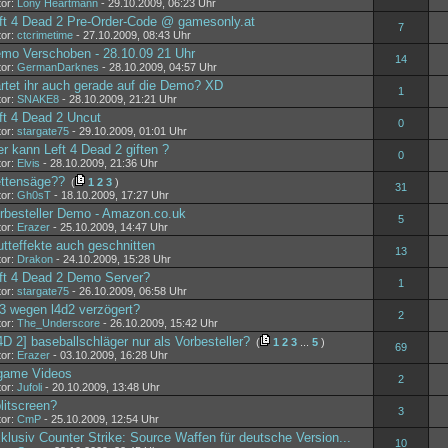
tor:
Lony Heartmann
- 29.10.2009, 06:23 Uhr
ft 4 Dead 2 Pre-Order-Code @ gamesonly.at
7
tor:
ctcrimetime
- 27.10.2009, 08:43 Uhr
mo Verschoben - 28.10.09 21 Uhr
14
tor:
GermanDarknes
- 28.10.2009, 04:57 Uhr
rtet ihr auch gerade auf die Demo? XD
1
tor:
SNAKE8
- 28.10.2009, 21:21 Uhr
ft 4 Dead 2 Uncut
0
tor:
stargate75
- 29.10.2009, 01:01 Uhr
r kann Left 4 Dead 2 giften ?
0
tor:
Elvis
- 28.10.2009, 21:36 Uhr
ttensäge??
(
1
2
3
)
31
tor:
Gh0sT
- 18.10.2009, 17:27 Uhr
rbesteller Demo - Amazon.co.uk
5
tor:
Erazer
- 25.10.2009, 14:47 Uhr
utteffekte auch geschnitten
13
tor:
Drakon
- 24.10.2009, 15:28 Uhr
ft 4 Dead 2 Demo Server?
1
tor:
stargate75
- 26.10.2009, 06:58 Uhr
3 wegen l4d2 verzögert?
2
tor:
The_Underscore
- 26.10.2009, 15:42 Uhr
4D 2] baseballschläger nur als Vorbesteller?
(
1
2
3
...
5
)
69
tor:
Erazer
- 03.10.2009, 16:28 Uhr
game Videos
2
tor:
Jufoli
- 20.10.2009, 13:48 Uhr
litscreen?
3
tor:
CmP
- 25.10.2009, 12:54 Uhr
klusiv Counter Strike: Source Waffen für deutsche Version...
10