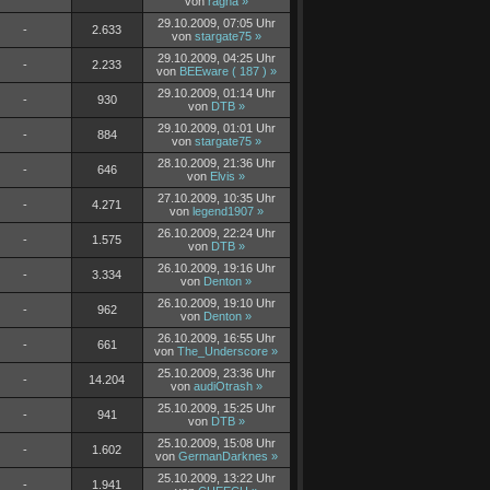
von
ragna
»
29.10.2009, 07:05 Uhr
-
2.633
von
stargate75
»
29.10.2009, 04:25 Uhr
-
2.233
von
BEEware ( 187 )
»
29.10.2009, 01:14 Uhr
-
930
von
DTB
»
29.10.2009, 01:01 Uhr
-
884
von
stargate75
»
28.10.2009, 21:36 Uhr
-
646
von
Elvis
»
27.10.2009, 10:35 Uhr
-
4.271
von
legend1907
»
26.10.2009, 22:24 Uhr
-
1.575
von
DTB
»
26.10.2009, 19:16 Uhr
-
3.334
von
Denton
»
26.10.2009, 19:10 Uhr
-
962
von
Denton
»
26.10.2009, 16:55 Uhr
-
661
von
The_Underscore
»
25.10.2009, 23:36 Uhr
-
14.204
von
audiOtrash
»
25.10.2009, 15:25 Uhr
-
941
von
DTB
»
25.10.2009, 15:08 Uhr
-
1.602
von
GermanDarknes
»
25.10.2009, 13:22 Uhr
-
1.941