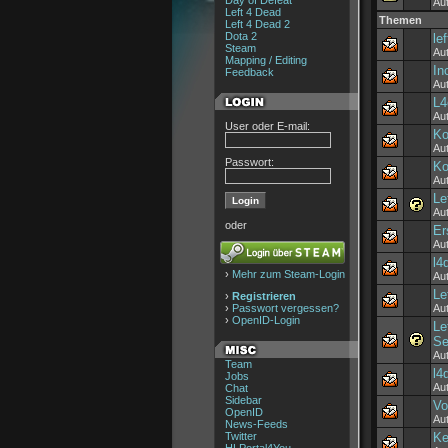
Day of Defeat
Au
Left 4 Dead
Themen
Left 4 Dead 2
Dota 2
le
Steam
Au
Mapping / Editing
In
Feedback
Au
L4
Aut
User oder E-mail:
Ko
Au
Passwort:
Ko
Au
Le
Au
oder
Er
Au
l4
›
Mehr zum Steam-Login
Au
Le
›
Registrieren
›
Passwort vergessen?
Au
›
OpenID-Login
Le
Se
Au
Team
l4
Jobs
Au
Chat
Sidebar
Vo
OpenID
Au
News-Feeds
Twitter
Ke