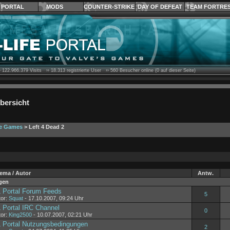
PORTAL
MODS
COUNTER-STRIKE
DAY OF DEFEAT
TEAM FORTRE
›
122.966.379
Visits ››
18.313
registrierte User ››
560
Besucher online (0 auf dieser Seite)
bersicht
ve Games
> Left 4 Dead 2
ema / Autor
Antw.
gen
 Portal Forum Feeds
5
tor:
Squat
- 17.10.2007, 09:24 Uhr
 Portal IRC Channel
0
tor:
King2500
- 10.07.2007, 02:21 Uhr
 Portal Nutzungsbedingungen
2