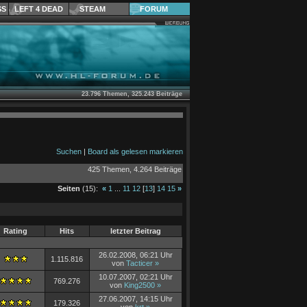
SS
LEFT 4 DEAD
STEAM
FORUM
23.796 Themen, 325.243 Beiträge
Suchen
|
Board als gelesen markieren
425 Themen, 4.264 Beiträge
Seiten
(15):
«
1
...
11
12
[
13
]
14
15
»
Rating
Hits
letzter Beitrag
26.02.2008, 06:21 Uhr
1.115.816
von
Tacticer
»
10.07.2007, 02:21 Uhr
769.276
von
King2500
»
27.06.2007, 14:15 Uhr
179.326