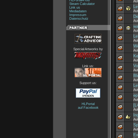
HLPortal4You
Au
Steam Calculator
Le
Link us
Au
Mediadaten
Impressum
De
Datenschutz
Au
wa
Au
Le
Au
We
Special Artworks by
Au
Ke
Au
Vo
Link us:
Au
Bl
Au
Support us:
Le
Au
ep
Au
HLPortal
[L
auf Facebook
Au
In
Au
Sp
Au
Ex