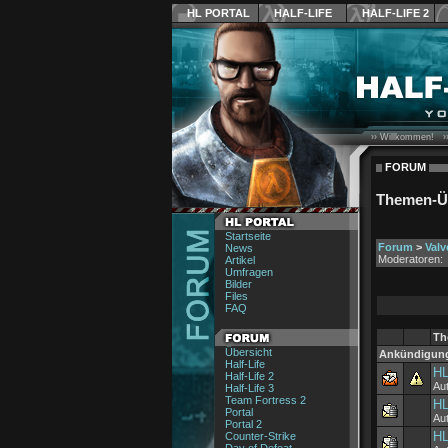
HL PORTAL
HALF-LIFE
HALF-LIFE 2
›› Willkommen! ›
FORUM
Themen-Ü
Startseite
Forum
>
Val
News
Moderatoren:
Artikel
Umfragen
Bilder
Files
FAQ
Th
Übersicht
Ankündigun
Half-Life
HL
Half-Life 2
Au
Half-Life 3
Team Fortress 2
HL
Portal
Au
Portal 2
HL
Counter-Strike