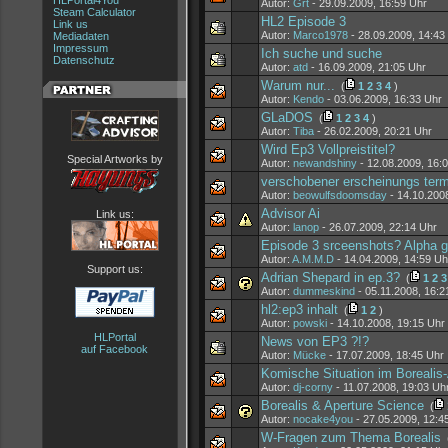
HLPortal4You
Autor:
Grt
- 29.09.2009, 16:59 Uhr
Steam Calculator
HL2 Episode 3
Link us
Autor:
Marco1978
- 28.09.2009, 14:43
Mediadaten
Impressum
Ich suche und suche
Datenschutz
Autor:
atd
- 16.09.2009, 21:05 Uhr
Warum nur...
(
1
2
3
4
)
Autor:
Kendo
- 03.06.2009, 16:33 Uhr
GLaDOS
(
1
2
3
4
)
Autor:
Tiba
- 26.02.2009, 20:21 Uhr
Wird Ep3 Vollpreistitel?
Special Artworks by
Autor:
newandshiny
- 12.08.2009, 16:
verschobener erscheinungs ter
Autor:
beowulfsdoomsday
- 14.10.200
Advisor Ai
Link us:
Autor:
lanop
- 26.07.2009, 22:14 Uhr
Episode 3 srceenshots? Alpha 
Autor:
A.M.M.D
- 14.04.2009, 14:59 Uh
Support us:
Adrian Shepard in ep.3?
(
1
2
3
Autor:
dummeskind
- 05.11.2008, 16:2
hl2:ep3 inhalt
(
1
2
)
Autor:
powski
- 14.10.2008, 19:15 Uhr
HLPortal
News von EP3 ?!?
auf Facebook
Autor:
Mücke
- 17.07.2009, 18:45 Uhr
Komische Situation im Borealis
Autor:
dj-corny
- 11.07.2008, 19:03 Uh
Borealis & Aperture Science
(
Autor:
nocake4you
- 27.05.2009, 12:4
W-Fragen zum Thema Borealis