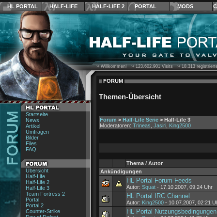
HL PORTAL
HALF-LIFE
HALF-LIFE 2
PORTAL
MODS
C
›› Willkommen! ››
123.602.901
Visits ››
18.313
registrier
FORUM
Themen-Übersicht
Startseite
Forum
>
Half-Life Serie
> Half-Life 3
News
Moderatoren:
Trineas
,
Jasiri
,
King2500
Artikel
Umfragen
Bilder
Files
FAQ
Thema / Autor
Übersicht
Ankündigungen
Half-Life
HL Portal Forum Feeds
Half-Life 2
Autor:
Squat
- 17.10.2007, 09:24 Uhr
Half-Life 3
Team Fortress 2
HL Portal IRC Channel
Portal
Autor:
King2500
- 10.07.2007, 02:21 U
Portal 2
HL Portal Nutzungsbedingungen
Counter-Strike