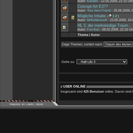
Autor:
Kanden
- 22.05.2009, 21:15 Uhr
Concept Art E3??
Autor:
Your best Friend
- 25.06.2009, 
Mögliche Inhalte
(
1
2
)
Autor:
MrKohlenstoff
- 23.05.2009, 16:
HL 3, der merkwürdige Traum...
Autor:
Furi Kuri
- 08.02.2009, 22:16 Uh
Thema / Autor
Zeige Themen, sortiert nach
Gehe zu:
USER ONLINE
Insgesamt sind
425 Benutzer
online. Davon sind 0 