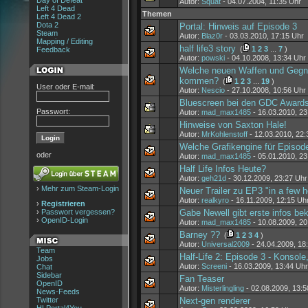
Day of Defeat
Autor:
Squat
- 04.07.2004, 11:35 Uhr
Left 4 Dead
Themen
Left 4 Dead 2
Dota 2
Portal: Hinweis auf Episode 3
Steam
Autor:
Blaz0r
- 03.03.2010, 17:15 Uhr
Mapping / Editing
half life3 story
(
1
2
3
...
7
)
Feedback
Autor:
powski
- 04.10.2008, 13:34 Uhr
Welche neuen Waffen und Gegner
kommen?
(
1
2
3
...
19
)
User oder E-mail:
Autor:
Nescio
- 27.10.2008, 10:56 Uhr
Bluescreen bei den GDC Award
Passwort:
Autor:
mad_max1485
- 16.03.2010, 23
Hinweise von Saxton Hale!
Autor:
MrKohlenstoff
- 12.03.2010, 22:
Welche Grafikengine für Episod
oder
Autor:
mad_max1485
- 05.01.2010, 23
Half Life Infos Heute?
Autor:
geh21d
- 30.12.2009, 23:27 Uhr
›
Mehr zum Steam-Login
Neuer Trailer zu EP3 "in a few h
Autor:
realkyro
- 16.11.2009, 12:15 Uh
›
Registrieren
›
Passwort vergessen?
Gabe Newell gibt erste infos be
›
OpenID-Login
Autor:
mad_max1485
- 10.08.2009, 20
Barney ??
(
1
2
3
4
)
Autor:
Universal2009
- 24.04.2009, 18
Team
Half-Life 2: Episode 3 - Konsol
Jobs
Autor:
Screeni
- 16.03.2009, 13:44 Uhr
Chat
Sidebar
Fan Teaser
OpenID
Autor:
Misterlingling
- 02.08.2009, 13:5
News-Feeds
Twitter
Next-gen renderer