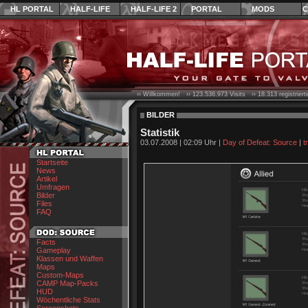
HL PORTAL
HALF-LIFE
HALF-LIFE 2
PORTAL
MODS
C
›› Willkommen! ››
123.536.973
Visits ››
18.313
registrier
BILDER
Statistik
03.07.2008 | 02:09 Uhr |
Day of Defeat: Source
|
t
Startseite
News
Artikel
Umfragen
Bilder
Files
FAQ
Facts
Gameplay
Klassen und Waffen
Maps
Custom-Maps
CAMP Map-Packs
HUD
Wöchentliche Stats