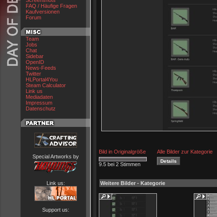
Screenshots
FAQ / Häufige Fragen
Kaufversionen
Forum
Team
Jobs
Chat
Sidebar
OpenID
News-Feeds
Twitter
HLPortal4You
Steam Calculator
Link us
Mediadaten
Impressum
Datenschutz
Bild in Originalgröße
Alle Bilder zur Kategorie
Special Artworks by
9.5 bei 2 Stimmen
Link us:
Weitere Bilder - Kategorie
Support us: