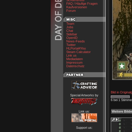
Screenshots
FAQ / Häufige Fragen
Kaufversionen
Forum
Team
Jobs
Chat
Sidebar
OpenID
News-Feeds
Twitter
HLPortal4You
Steam Calculator
Link us
Mediadaten
Impressum
Datenschutz
Bild in Origina
Special Artworks by
6 bei 1 Stimme
Link us:
Weitere Bilde
Support us: