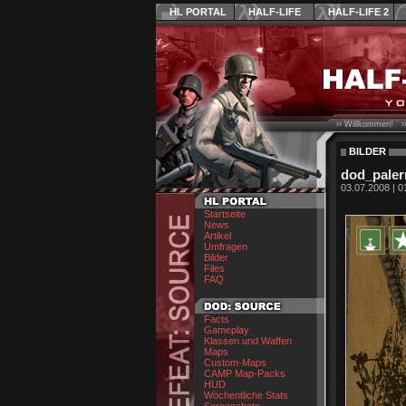
HL PORTAL
HALF-LIFE
HALF-LIFE 2
›› Willkommen! ›
BILDER
dod_pale
03.07.2008 | 0
Startseite
News
Artikel
Umfragen
Bilder
Files
FAQ
Facts
Gameplay
Klassen und Waffen
Maps
Custom-Maps
CAMP Map-Packs
HUD
Wöchentliche Stats