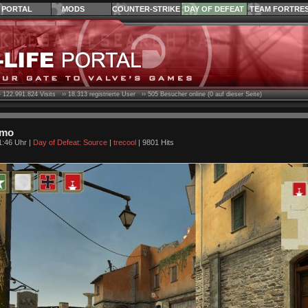
PORTAL
MODS
COUNTER-STRIKE
DAY OF DEFEAT
TEAM FORTRE
›
122.991.824
Visits ››
18.313
registrierte User ››
505
Besucher online (0 auf dieser Seite)
rmo
1:46 Uhr |
Day of Defeat: Source
|
trecool
| 9801 Hits