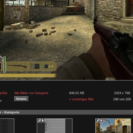
lgröße
Alle Bilder zur Kategorie
646.01 KB
1024 x 768
« vorheriges Bild
198 von 200
n
r - Kategorie