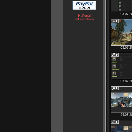
03.07.2
HLPortal
auf Facebook
03.07.2
03.07.2
24.05.2