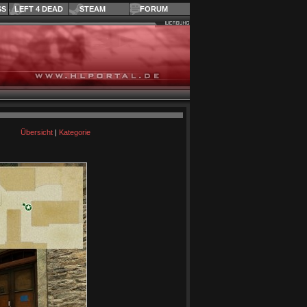
SS
LEFT 4 DEAD
STEAM
FORUM
Übersicht
|
Kategorie