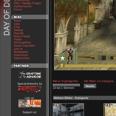
Screenshots
FAQ / Häufige Fragen
Kaufversionen
Forum
Team
Jobs
Chat
Sidebar
OpenID
News-Feeds
Twitter
HLPortal4You
Steam Calculator
Link us
Mediadaten
Impressum
Datenschutz
Bild in Originalgröße
Alle Bilder zur Kategorie
Special Artworks by
10 bei 1 Stimmen
Link us:
Weitere Bilder - Kategorie
Support us: