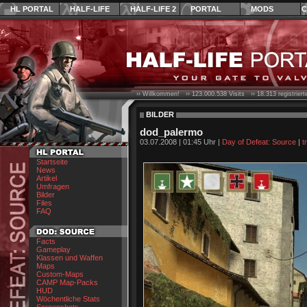
HL PORTAL
HALF-LIFE
HALF-LIFE 2
PORTAL
MODS
C
›› Willkommen! ››
123.000.538
Visits ››
18.313
registrier
BILDER
dod_palermo
03.07.2008 | 01:45 Uhr |
Day of Defeat: Source
|
t
Startseite
News
Artikel
Umfragen
Bilder
Files
FAQ
Facts
Gameplay
Klassen und Waffen
Maps
Custom-Maps
CAMP Map-Packs
HUD
Wöchentliche Stats