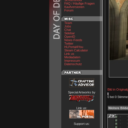
Screenshots
FAQ / Häufige Fragen
Kaufversionen
Forum
Team
Jobs
Chat
Sidebar
OpenID
News-Feeds
Twitter
HLPortal4You
Steam Calculator
Link us
Mediadaten
Impressum
Datenschutz
Bild in Origina
Special Artworks by
0 bei 0 Stimme
Link us:
Weitere Bilde
Support us: