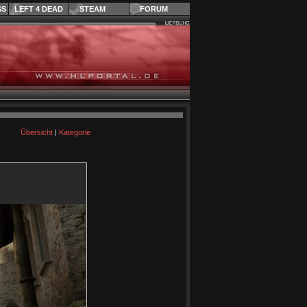
SS
LEFT 4 DEAD
STEAM
FORUM
Übersicht
|
Kategorie