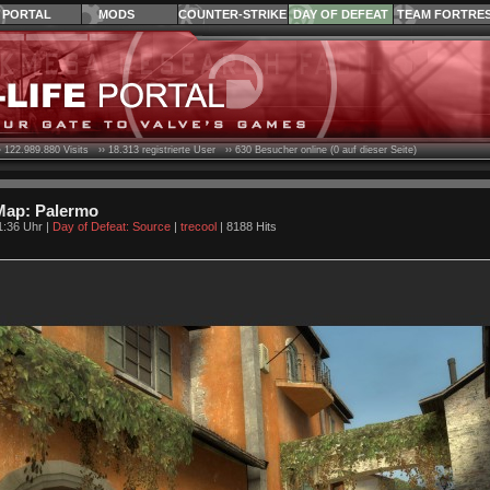
PORTAL
MODS
COUNTER-STRIKE
DAY OF DEFEAT
TEAM FORTRE
›
122.989.880
Visits ››
18.313
registrierte User ››
630
Besucher online (0 auf dieser Seite)
Map: Palermo
1:36 Uhr |
Day of Defeat: Source
|
trecool
| 8188 Hits