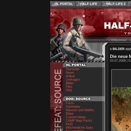
HL PORTAL
HALF-LIFE
HALF-LIFE 2
›› Willkommen! ›
BILDER
Die neue 
03.07.2008 | 0
Startseite
News
Artikel
Umfragen
Bilder
Files
FAQ
Facts
Gameplay
Klassen und Waffen
Maps
Custom-Maps
CAMP Map-Packs
HUD
Wöchentliche Stats