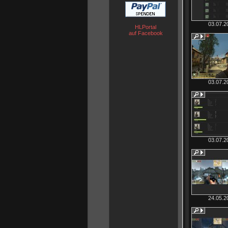
03.07.2
HLPortal
auf Facebook
03.07.2
03.07.2
24.05.2