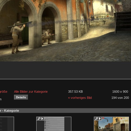
lgröße
Alle Bilder zur Kategorie
357.53 KB
1600 x 900
« vorheriges Bild
194 von 200
n
r - Kategorie