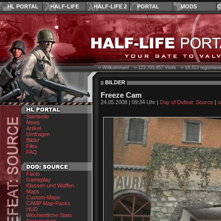
HL PORTAL
HALF-LIFE
HALF-LIFE 2
PORTAL
MODS
C
›› Willkommen! ››
123.703.857
Visits ››
18.313
registrier
BILDER
Freeze Cam
24.05.2008 | 09:34 Uhr |
Day of Defeat: Source
|
u
Startseite
News
Artikel
Umfragen
Bilder
Files
FAQ
Facts
Gameplay
Klassen und Waffen
Maps
Custom-Maps
CAMP Map-Packs
HUD
Wöchentliche Stats