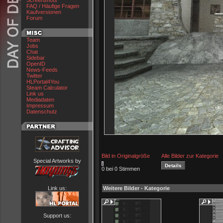
Screenshots
FAQ / Häufige Fragen
Kaufversionen
Forum
Team
Jobs
Chat
Sidebar
OpenID
News-Feeds
Twitter
HLPortal4You
Steam Calculator
Link us
Mediadaten
Impressum
Datenschutz
Bild in Originalgröße
Alle Bilder zur Kategorie
Special Artworks by
0 bei 0 Stimmen
Link us:
Weitere Bilder - Kategorie
Support us: