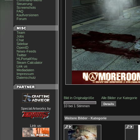
Command-Menu
Steuerung
Screenshots
FAQ
Kaufversionen
Forum
Team
Jobs
Chat
Sidebar
OpenID
News-Feeds
Twitter
HLPortal4You
Steam Calculator
Link us
Mediadaten
Impressum
Datenschutz
Bild in Originalgröße
Alle Bilder zur Kategorie
10 bei 1 Stimmen
Special Artworks by
Weitere Bilder - Kategorie
Link us: