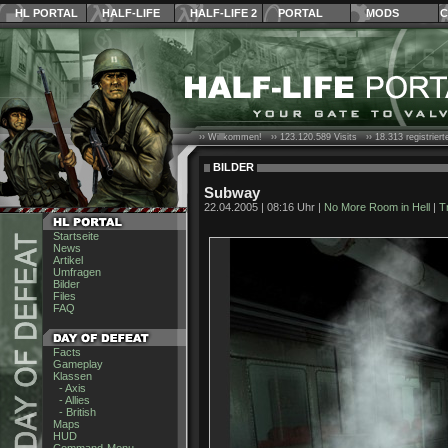
HL PORTAL
HALF-LIFE
HALF-LIFE 2
PORTAL
MODS
C
›› Willkommen! ››
123.120.589
Visits ››
18.313
registrier
BILDER
Subway
22.04.2005 | 08:16 Uhr |
No More Room in Hell
|
T
Startseite
News
Artikel
Umfragen
Bilder
Files
FAQ
Facts
Gameplay
Klassen
- Axis
- Allies
- British
Maps
HUD