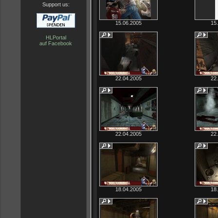
Support us:
15.06.2005
15
HLPortal
auf Facebook
22.04.2005
22
22.04.2005
22
18.04.2005
18