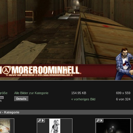
lgröße
Alle Bilder zur Kategorie
154.95 KB
699 x 559
« vorheriges Bild
6 von 324
n
r - Kategorie