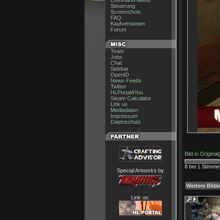
Command-Menu
Steuerung
Screenshots
FAQ
Kaufversionen
Forum
Team
Jobs
Chat
Sidebar
OpenID
News-Feeds
Twitter
HLPortal4You
Steam Calculator
Link us
Mediadaten
Impressum
Datenschutz
Bild in Origina
8 bei 1 Stimme
Special Artworks by
Weitere Bilde
Link us: