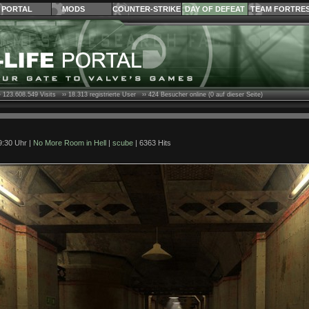
PORTAL
MODS
COUNTER-STRIKE
DAY OF DEFEAT
TEAM FORTRE
›
123.608.549
Visits ››
18.313
registrierte User ››
424
Besucher online (0 auf dieser Seite)
9:30 Uhr |
No More Room in Hell
|
scube
| 6363 Hits