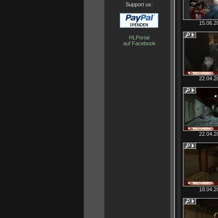
Support us:
15.06.2
HLPortal
auf Facebook
22.04.2
22.04.2
18.04.2