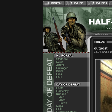
HL PORTAL
HALF-LIFE
HALF-LIFE 2
›› Willkommen! ›
BILDER
outpost
18.04.2005 | 1
Startseite
News
Artikel
Umfragen
Bilder
Files
FAQ
Facts
Gameplay
Klassen
- Axis
- Allies
- British
Maps
HUD