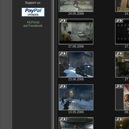
Support us:
24.05.2008
24
HLPortal
auf Facebook
27.06.2006
27
23.06.2006
27
13.05.2006
09