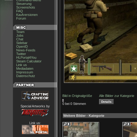
Command-Menu
Steuerung
Screenshots
FAQ
Kaufversionen
Forum
Team
Jobs
Chat
Sidebar
OpenID
News-Feeds
Twitter
HLPortal4You
Steam Calculator
Link us
Mediadaten
Impressum
Datenschutz
Bild in Originalgröße
Alle Bilder zur Kategorie
0 bei 0 Stimmen
Special Artworks by
Weitere Bilder - Kategorie
Link us: