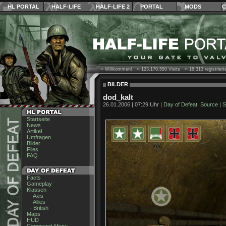
HL PORTAL
HALF-LIFE
HALF-LIFE 2
PORTAL
MODS
C
›› Willkommen! ››
123.170.550
Visits ››
18.313
registrier
BILDER
dod_kalt
26.01.2006 | 07:29 Uhr |
Day of Defeat: Source
|
S
Startseite
News
Artikel
Umfragen
Bilder
Files
FAQ
Facts
Gameplay
Klassen
- Axis
- Allies
- British
Maps
HUD