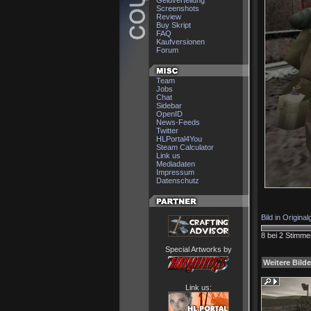
Geldverteilung
Screenshots
Review
Buy Skript
FAQ
Kaufversionen
Forum
Team
Jobs
Chat
Sidebar
OpenID
News-Feeds
Twitter
HLPortal4You
Steam Calculator
Link us
Mediadaten
Impressum
Datenschutz
Bild in Origina
8 bei 2 Stimme
Special Artworks by
Weitere Bilde
Link us: