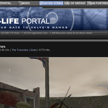
PORTAL
MODS
COUNTER-STRIKE
DAY OF DEFEAT
TEAM FORTRE
›
123.595.773
Visits ››
18.313
registrierte User ››
439
Besucher online (0 auf dieser Seite)
hes
8:36 Uhr |
The Trenches
|
Geist
| 4775 Hits