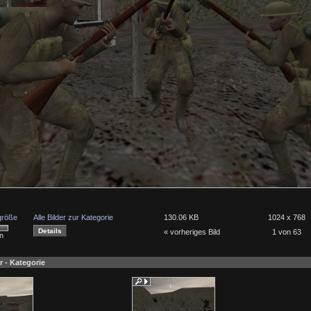
lgröße
Alle Bilder zur Kategorie
130.06 KB
1024 x 768
« vorheriges Bild
1 von 63
n
r - Kategorie