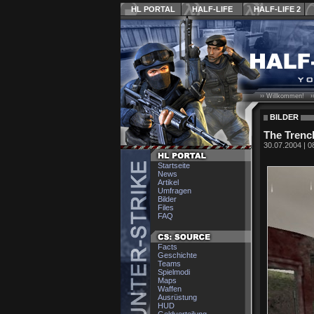
HL PORTAL
HALF-LIFE
HALF-LIFE 2
›› Willkommen! ›
BILDER
The Trenc
30.07.2004 | 0
Startseite
News
Artikel
Umfragen
Bilder
Files
FAQ
Facts
Geschichte
Teams
Spielmodi
Maps
Waffen
Ausrüstung
HUD