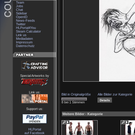
Team
Jobs
Chat
Sidebar
OpenID
News-Feeds
Twitter
HLPortal4You
Steam Calculator
Link us
Mediadaten
Impressum
Datenschutz
Special Artworks by
Link us:
Bild in Originalgröße
Alle Bilder zur Kategorie
8 bei 1 Stimmen
Support us:
Weitere Bilder - Kategorie
HLPortal
auf Facebook