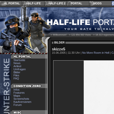
HL PORTAL
HALF-LIFE
HALF-LIFE 2
PORTAL
MODS
C
›› Willkommen! ››
122.954.563
Visits ››
18.313
registrier
BILDER
skizze5
15.06.2005 | 11:30 Uhr |
No More Room in Hell
|
C
Startseite
News
Artikel
Umfragen
Bilder
Files
FAQ
Infos
Features
Maps
Screenshots
Kaufversionen
Forum