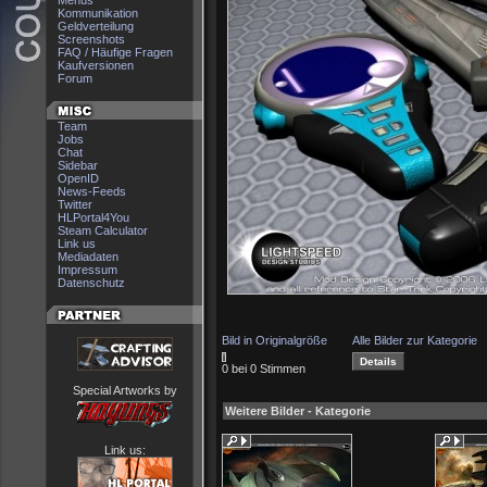
Menüs
Kommunikation
Geldverteilung
Screenshots
FAQ / Häufige Fragen
Kaufversionen
Forum
Team
Jobs
Chat
Sidebar
OpenID
News-Feeds
Twitter
HLPortal4You
Steam Calculator
Link us
Mediadaten
Impressum
Datenschutz
Bild in Originalgröße
Alle Bilder zur Kategorie
0 bei 0 Stimmen
Special Artworks by
Weitere Bilder - Kategorie
Link us: