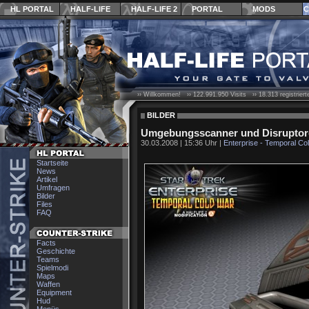
HL PORTAL
HALF-LIFE
HALF-LIFE 2
PORTAL
MODS
C
›› Willkommen! ››
122.991.950
Visits ››
18.313
registrier
BILDER
Umgebungsscanner und Disruptor
30.03.2008 | 15:36 Uhr |
Enterprise - Temporal Co
Startseite
News
Artikel
Umfragen
Bilder
Files
FAQ
Facts
Geschichte
Teams
Spielmodi
Maps
Waffen
Equipment
Hud