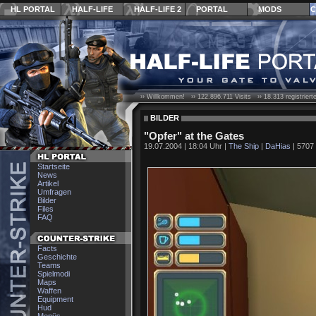
HL PORTAL
HALF-LIFE
HALF-LIFE 2
PORTAL
MODS
C
›› Willkommen! ››
122.896.711
Visits ››
18.313
registrier
BILDER
"Opfer" at the Gates
19.07.2004 | 18:04 Uhr |
The Ship
|
DaHias
| 5707 
Startseite
News
Artikel
Umfragen
Bilder
Files
FAQ
Facts
Geschichte
Teams
Spielmodi
Maps
Waffen
Equipment
Hud