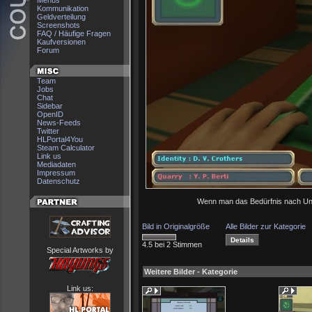
Menüs
Kommunikation
Geldverteilung
Screenshots
FAQ / Häufige Fragen
Kaufversionen
Forum
Team
Jobs
Chat
Sidebar
OpenID
News-Feeds
Twitter
HLPortal4You
Steam Calculator
Link us
Mediadaten
Impressum
Datenschutz
Wenn man das Bedürfnis nach Unte
Bild in Originalgröße
Alle Bilder zur Kategorie
4.5 bei 2 Stimmen
Special Artworks by
Weitere Bilder - Kategorie
Link us: