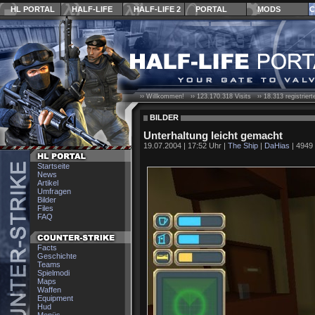
HL PORTAL
HALF-LIFE
HALF-LIFE 2
PORTAL
MODS
C
›› Willkommen! ››
123.170.318
Visits ››
18.313
registrier
BILDER
Unterhaltung leicht gemacht
19.07.2004 | 17:52 Uhr |
The Ship
|
DaHias
| 4949 
Startseite
News
Artikel
Umfragen
Bilder
Files
FAQ
Facts
Geschichte
Teams
Spielmodi
Maps
Waffen
Equipment
Hud