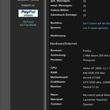
ges. Messages:
33
Support us:
empf. Messages:
26
Galerie Bilder:
10
Gästebuch Einträge:
10
HLPortal
Buddies:
bei 5 Usern auf der Bu
auf Facebook
Ignores:
von 0 Usern ignoriert
Nickhistory:
Hardware/Internet
Browser:
Firefox
Anbindung:
2 Mbit dowm 256 kbit 
Provider:
Primacom
CPU:
Athlon XP 2800+ L2 =
RAM:
640 DDR 333 Mhz
Motherboard:
Asrock K7S8X
Grafikkarte:
GFX 5200 ultra, 128
Monitor:
Hansol 17 px
Maus:
Microdoof optical Whe
Mauspad:
Lackiertes Holzbrett
Tastatur:
Standart