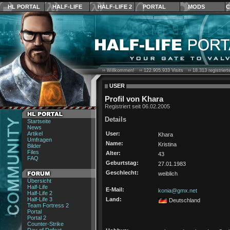
HL PORTAL
HALF-LIFE
HALF-LIFE 2
PORTAL
MODS
C
›› Willkommen! ››
122.905.933
Visits ››
18.313
registrier
USER
Profil von Khara
Registriert seit 06.02.2005
Details
Startseite
News
Artikel
User:
Khara
Umfragen
Name:
Kristina
Bilder
Files
Alter:
43
FAQ
Geburtstag:
27.01.1983
Geschlecht:
weiblich
Übersicht
Half-Life
E-Mail:
konia@gmx.net
Half-Life 2
Half-Life 3
Land:
Deutschland
Team Fortress 2
Portal
Portal 2
Counter-Strike