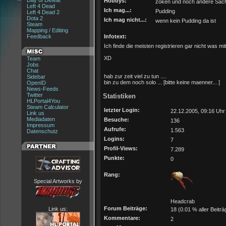
Day of Defeat
Hobbys:
zoken und noch andere Sac
Left 4 Dead
Ich mag...:
Pudding
Left 4 Dead 2
Dota 2
Ich mag nicht...:
wenn kein Pudding da ist
Steam
Mapping / Editing
Feedback
Infotext:
Ich finde die meisten registrieren gar nicht was mit
XD
Team
Jobs
Chat
hab zur zeit viel zu tun ....
Sidebar
bin zu dem noch solo ... [bitte keine maenner... ]
OpenID
News-Feeds
Twitter
Statistiken
HLPortal4You
Steam Calculator
letzter Login:
22.12.2005, 09:16 Uhr
Link us
Mediadaten
Besuche:
136
Impressum
Aufrufe:
1.563
Datenschutz
Logins:
7
Profil-Views:
7.289
Punkte:
0
Rang:
Special Artworks by
Headcrab
Forum Beiträge:
Link us:
18 (0.01 % aller Beiträ
Kommentare:
2