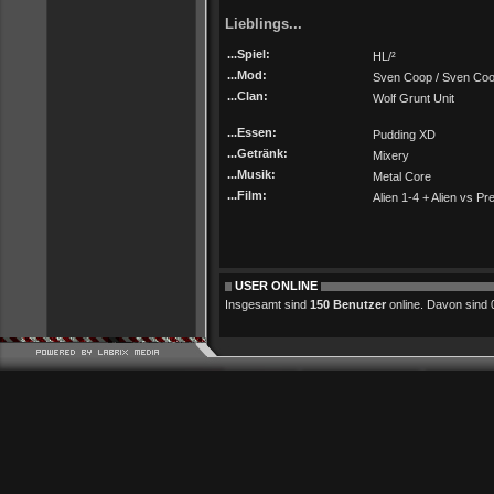
Lieblings...
...Spiel:
HL/²
...Mod:
Sven Coop / Sven Coo
...Clan:
Wolf Grunt Unit
...Essen:
Pudding XD
...Getränk:
Mixery
...Musik:
Metal Core
...Film:
Alien 1-4 + Alien vs Pr
USER ONLINE
Insgesamt sind
150 Benutzer
online. Davon sind 0 