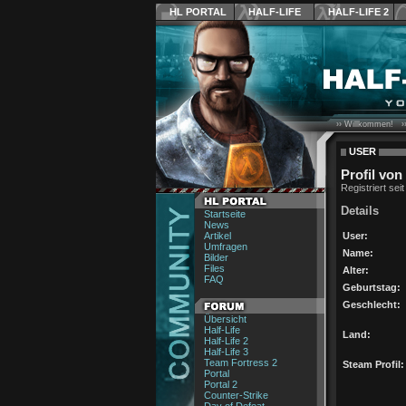
HL PORTAL
HALF-LIFE
HALF-LIFE 2
›› Willkommen! ›
USER
Profil vo
Registriert sei
Details
Startseite
News
Artikel
User:
Umfragen
Name:
Bilder
Files
Alter:
FAQ
Geburtstag:
Geschlecht:
Übersicht
Half-Life
Land:
Half-Life 2
Half-Life 3
Team Fortress 2
Steam Profil:
Portal
Portal 2
Counter-Strike