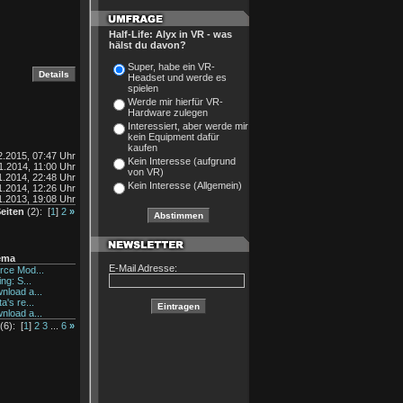
Half-Life: Alyx in VR - was
hälst du davon?
Super, habe ein VR-
Headset und werde es
spielen
Werde mir hierfür VR-
Hardware zulegen
Interessiert, aber werde mir
kein Equipment dafür
kaufen
2.2015, 07:47 Uhr
Kein Interesse (aufgrund
1.2014, 11:00 Uhr
von VR)
1.2014, 22:48 Uhr
Kein Interesse (Allgemein)
1.2014, 12:26 Uhr
1.2013, 19:08 Uhr
eiten
(2): [
1
]
2
»
ema
E-Mail Adresse:
rce Mod...
ing: S...
nload a...
a's re...
nload a...
(6): [
1
]
2
3
...
6
»