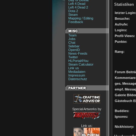
Day of Defeat
Left 4 Dead
Statistiken
Left 4 Dead 2
Dota 2
letzter Login
Steam
Mapping / Editing
Besuche:
Feedback
Aufrufe:
Logins:
Team
Profil-Views:
Jobs
Punkte:
Chat
Sidebar
OpenID
Rang:
News-Feeds
Twitter
HLPortal4You
Steam Calculator
Link us
Mediadaten
Forum Beiträ
Impressum
Kommentare
Datenschutz
ges. Message
empf. Messa
Galerie Bilder
Gästebuch Ei
Special Artworks by
Buddies:
Ignores:
Link us:
Nickhistory: