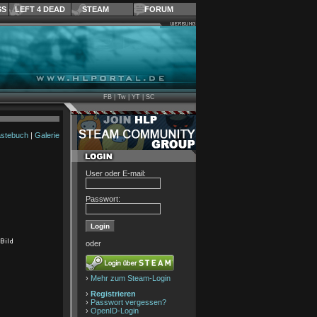
SS
LEFT 4 DEAD
STEAM
FORUM
FB
|
Tw
|
YT
|
SC
stebuch
|
Galerie
User oder E-mail:
Passwort:
oder
›
Mehr zum Steam-Login
›
Registrieren
›
Passwort vergessen?
›
OpenID-Login