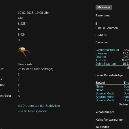
:
10.02.2015, 19:08 Uhr
Bewertung
416
8.235
0 bei 0 Stimmen
4
6.434
Buddies
0
Besucher
ClemensProduct...
13.0
measter
17.1
Drakon
10.0
Turrican
08.0
John Scatman
16.1
Headcrab
S
ge:
28 (0.01 % aller Beiträge)
:
1
Letzte Forenbeiträge
s:
1
Board
Th
ges:
2
News
Sou
News
Edit
:
1
Source Mods
Dow
nträge:
0
Source Mods
sant
Source Mods
Dow
Seiten
bei 0 Usern auf der Buddyliste
von 0 Usern ignoriert
Verwarnungen
Keine Verwarnungen
Webseiten