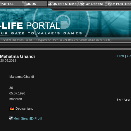
PORTAL
MODS
COUNTER-STRIKE
DAY OF DEFEAT
TEAM FORTRE
›
122.899.081
Visits ››
18.313
registrierte User ››
224
Besucher online (0 auf dieser Seite)
n Mahatma Ghandi
Profil
|
Gä
t 20.05.2013
Mahatma Ghandi
36
05.07.1990
männlich
Deutschland
Mein SteamID-Profil