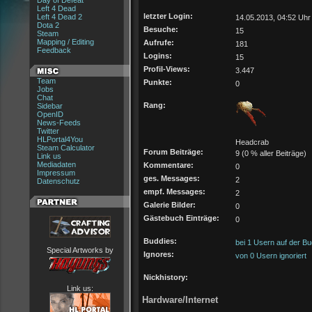
Day of Defeat
Left 4 Dead
letzter Login:
Left 4 Dead 2
14.05.2013, 04:52 Uhr
Dota 2
Besuche:
15
Steam
Mapping / Editing
Aufrufe:
181
Feedback
Logins:
15
Profil-Views:
3.447
Team
Punkte:
0
Jobs
Chat
Rang:
Sidebar
OpenID
News-Feeds
Twitter
HLPortal4You
Headcrab
Steam Calculator
Forum Beiträge:
9 (0 % aller Beiträge)
Link us
Mediadaten
Kommentare:
0
Impressum
ges. Messages:
2
Datenschutz
empf. Messages:
2
Galerie Bilder:
0
Gästebuch Einträge:
0
Buddies:
bei 1 Usern auf der Bu
Special Artworks by
Ignores:
von 0 Usern ignoriert
Nickhistory:
Link us:
Hardware/Internet