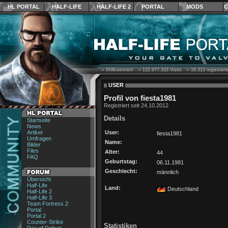
HL PORTAL
HALF-LIFE
HALF-LIFE 2
PORTAL
MODS
C
›› Willkommen! ››
122.977.333
Visits ››
18.313
registrier
USER
Profil von fiesta1981
Registriert seit 24.10.2012
Details
Startseite
News
Artikel
User:
fiesta1981
Umfragen
Name:
Bilder
Files
Alter:
44
FAQ
Geburtstag:
06.11.1981
Geschlecht:
männlich
Übersicht
Half-Life
Land:
Deutschland
Half-Life 2
Half-Life 3
Team Fortress 2
Portal
Portal 2
Counter-Strike
Statistiken