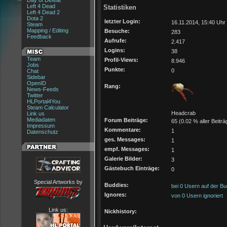
Day of Defeat
Left 4 Dead
Statistiken
Left 4 Dead 2
Dota 2
letzter Login:
16.11.2014, 15:40 Uhr
Steam
Mapping / Editing
Besuche:
283
Feedback
Aufrufe:
2.417
Logins:
38
Team
Profil-Views:
8.946
Jobs
Punkte:
0
Chat
Sidebar
OpenID
Rang:
News-Feeds
Twitter
HLPortal4You
Steam Calculator
Headcrab
Link us
Mediadaten
Forum Beiträge:
65 (0.02 % aller Beiträ
Impressum
Kommentare:
1
Datenschutz
ges. Messages:
1
empf. Messages:
1
Galerie Bilder:
3
Gästebuch Einträge:
0
Special Artworks by
Buddies:
bei 0 Usern auf der Bu
Ignores:
von 0 Usern ignoriert
Link us:
Nickhistory: