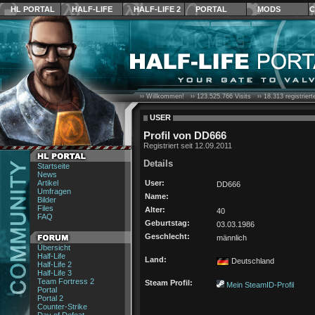
HL PORTAL
HALF-LIFE
HALF-LIFE 2
PORTAL
MODS
C
›› Willkommen! ››
123.525.766
Visits ››
18.313
registrier
USER
Profil von DD666
Registriert seit 12.09.2011
Details
Startseite
News
Artikel
User:
DD666
Umfragen
Name:
Bilder
Files
Alter:
40
FAQ
Geburtstag:
03.03.1986
Geschlecht:
männlich
Übersicht
Half-Life
Land:
Deutschland
Half-Life 2
Half-Life 3
Team Fortress 2
Steam Profil:
Mein SteamID-Profil
Portal
Portal 2
Counter-Strike