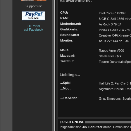
Hardware/Internet
Support us:
CPU:
Intel Core i7 4930K
RAM:
8 GB G.Skill 1866 mhz
Motherboard:
AsRock X79 E4
HLPortal
Grafikkarte:
auf Facebook
Inno3D iChill GTX 780
Soundkarte:
Creative X-Fi Xtreme
Monitor:
Asus 27" 144 hz - 3D
Maus:
Rapoo Vpro V900
Mauspad:
Steelseries Qck
Tastatur:
Tesoro Durandal eSport
Lieblings...
...Spiel:
Half Life 2, Far Cry 3, B
...Mod:
Nightmare House, Re
...TV-Serien:
Grip, Simpsons, Sout
USER ONLINE
Insgesamt sind
307 Benutzer
online. Davon sind 0 