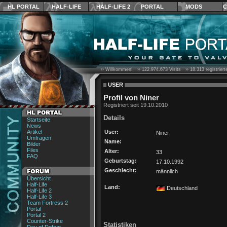
HL PORTAL
HALF-LIFE
HALF-LIFE 2
PORTAL
MODS
C
›› Willkommen! ››
122.974.673
Visits ››
18.313
registrier
USER
Profil von Niner
Registriert seit 19.10.2010
Details
Startseite
News
Artikel
User:
Niner
Umfragen
Name:
Bilder
Files
Alter:
33
FAQ
Geburtstag:
17.10.1992
Geschlecht:
männlich
Übersicht
Half-Life
Land:
Deutschland
Half-Life 2
Half-Life 3
Team Fortress 2
Portal
Portal 2
Counter-Strike
Statistiken