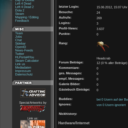
Day of Defeat
Left 4 Dead
letzter Login:
Left 4 Dead 2
15.06.2012, 15:07 Uhr
Dota 2
Besuche:
24
Steam
Mapping / Editing
Aufrufe:
269
Feedback
Logins:
3
Profil-Views:
3.637
Team
Punkte:
0
Jobs
Chat
Rang:
Sidebar
OpenID
News-Feeds
Twitter
HLPortal4You
Headcrab
Steam Calculator
Forum Beiträge:
12 (0 % aller Beiträge)
Link us
Mediadaten
Kommentare:
0
Impressum
ges. Messages:
0
Datenschutz
empf. Messages:
0
Galerie Bilder:
0
Gästebuch Einträge:
0
Buddies:
bei 0 Usern auf der Bu
Special Artworks by
Ignores:
von 0 Usern ignoriert
Nickhistory:
Link us:
Hardware/Internet