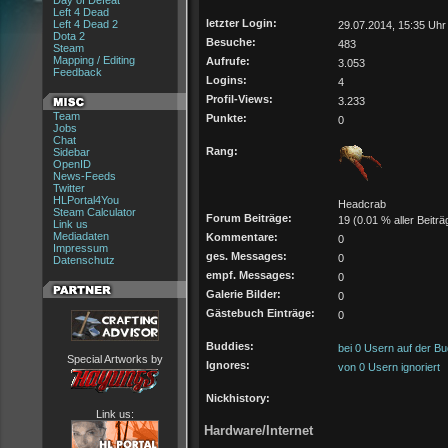
Day of Defeat
Left 4 Dead
letzter Login:
Left 4 Dead 2
29.07.2014, 15:35 Uhr
Dota 2
Besuche:
483
Steam
Mapping / Editing
Aufrufe:
3.053
Feedback
Logins:
4
Profil-Views:
3.233
Team
Punkte:
0
Jobs
Chat
Rang:
Sidebar
OpenID
News-Feeds
Twitter
HLPortal4You
Headcrab
Steam Calculator
Forum Beiträge:
19 (0.01 % aller Beiträ
Link us
Mediadaten
Kommentare:
0
Impressum
ges. Messages:
0
Datenschutz
empf. Messages:
0
Galerie Bilder:
0
Gästebuch Einträge:
0
Buddies:
bei 0 Usern auf der Bu
Special Artworks by
Ignores:
von 0 Usern ignoriert
Nickhistory:
Link us:
Hardware/Internet