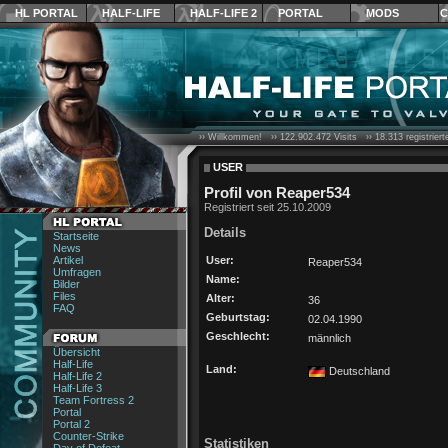
HL PORTAL
HALF-LIFE
HALF-LIFE 2
PORTAL
MODS
C
›› Willkommen! ››
122.902.472
Visits ››
18.313
registrier
USER
Profil von Reaper534
Registriert seit 25.10.2009
Details
Startseite
News
Artikel
User:
Reaper534
Umfragen
Name:
Bilder
Files
Alter:
36
FAQ
Geburtstag:
02.04.1990
Geschlecht:
männlich
Übersicht
Half-Life
Land:
Deutschland
Half-Life 2
Half-Life 3
Team Fortress 2
Portal
Portal 2
Counter-Strike
Statistiken