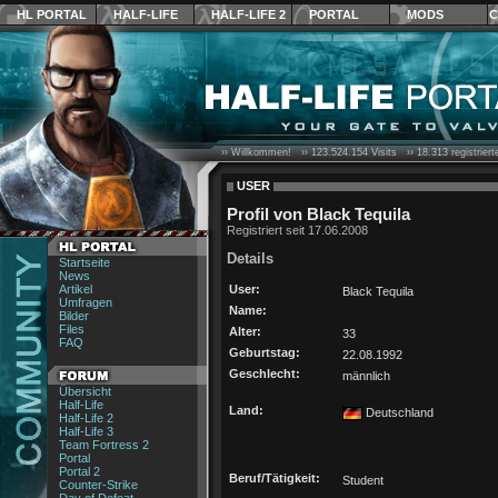
HL PORTAL
HALF-LIFE
HALF-LIFE 2
PORTAL
MODS
C
›› Willkommen! ››
123.524.154
Visits ››
18.313
registrier
USER
Profil von Black Tequila
Registriert seit 17.06.2008
Details
Startseite
News
Artikel
User:
Black Tequila
Umfragen
Name:
Bilder
Files
Alter:
33
FAQ
Geburtstag:
22.08.1992
Geschlecht:
männlich
Übersicht
Half-Life
Land:
Deutschland
Half-Life 2
Half-Life 3
Team Fortress 2
Portal
Portal 2
Beruf/Tätigkeit:
Student
Counter-Strike