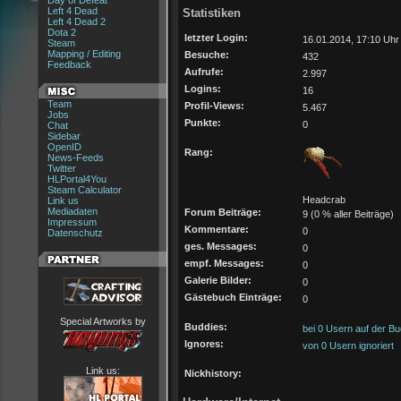
Day of Defeat
Left 4 Dead
Statistiken
Left 4 Dead 2
Dota 2
letzter Login:
16.01.2014, 17:10 Uhr
Steam
Mapping / Editing
Besuche:
432
Feedback
Aufrufe:
2.997
Logins:
16
Team
Profil-Views:
5.467
Jobs
Punkte:
0
Chat
Sidebar
OpenID
Rang:
News-Feeds
Twitter
HLPortal4You
Steam Calculator
Headcrab
Link us
Mediadaten
Forum Beiträge:
9 (0 % aller Beiträge)
Impressum
Kommentare:
0
Datenschutz
ges. Messages:
0
empf. Messages:
0
Galerie Bilder:
0
Gästebuch Einträge:
0
Special Artworks by
Buddies:
bei 0 Usern auf der Bu
Ignores:
von 0 Usern ignoriert
Link us:
Nickhistory: