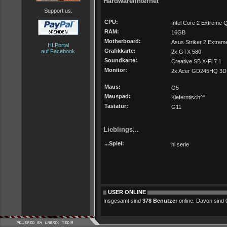
Hardware/Internet
Support us:
CPU:
Intel Core 2 Extreme
RAM:
16GB
Motherboard:
Asus Striker 2 Extrem
HLPortal
Grafikkarte:
auf Facebook
2x GTX 580
Soundkarte:
Creative SB X-Fi 7.1
Monitor:
2x Acer GD245HQ 3D 
Maus:
G5
Mauspad:
Kieferntisch^^
Tastatur:
G11
Lieblings...
...Spiel:
hl serie
USER ONLINE
Insgesamt sind
378 Benutzer
online. Davon sind 0 