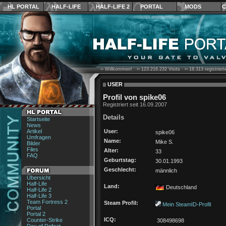
HL PORTAL
HALF-LIFE
HALF-LIFE 2
PORTAL
MODS
C
›› Willkommen! ››
123.216.232
Visits ››
18.313
registrier
USER
Profil von spike06
Registriert seit 16.09.2007
Details
Startseite
News
Artikel
User:
spike06
Umfragen
Name:
Mike S.
Bilder
Files
Alter:
33
FAQ
Geburtstag:
30.01.1993
Geschlecht:
männlich
Übersicht
Half-Life
Land:
Deutschland
Half-Life 2
Half-Life 3
Team Fortress 2
Steam Profil:
Mein SteamID-Profil
Portal
Portal 2
ICQ:
Counter-Strike
308498698