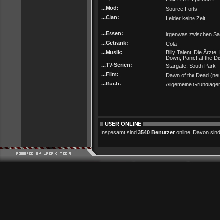
...Mod:
Source Forts
...Clan:
Leider keine Zeit
...Essen:
irgenwas zwischen Sa
...Getränk:
Cola
...Musik:
Billy Talent, Die Ärzt
Down, Panic! at the Di
...TV-Serien:
Stargate, South Park
...Film:
Dawn of the Dead (neu
...Buch:
Allgemeine Grundlage
USER ONLINE
Insgesamt sind
3540 Benutzer
online. Davon sind 