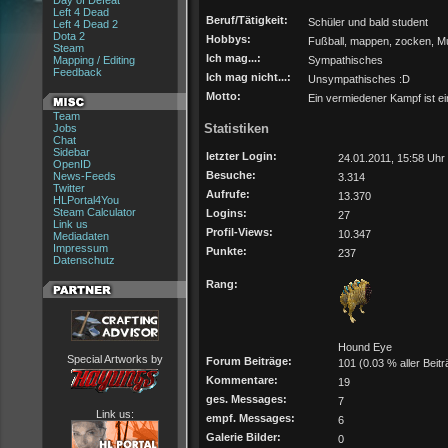
Day of Defeat
Left 4 Dead
Beruf/Tätigkeit:
Schüler und bald student
Left 4 Dead 2
Dota 2
Hobbys:
Fußball, mappen, zocken, Mu
Steam
Ich mag...:
Mapping / Editing
Sympathisches
Feedback
Ich mag nicht...:
Unsympathisches :D
Motto:
Ein vermiedener Kampf ist 
Team
Statistiken
Jobs
Chat
Sidebar
letzter Login:
24.01.2011, 15:58 Uhr
OpenID
Besuche:
News-Feeds
3.314
Twitter
Aufrufe:
13.370
HLPortal4You
Steam Calculator
Logins:
27
Link us
Profil-Views:
10.347
Mediadaten
Impressum
Punkte:
237
Datenschutz
Rang:
Hound Eye
Special Artworks by
Forum Beiträge:
101 (0.03 % aller Beitr
Kommentare:
19
ges. Messages:
7
Link us:
empf. Messages:
6
Galerie Bilder:
0