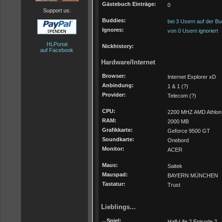
Gästebuch Einträge:
0
Support us:
Buddies:
bei 3 Usern auf der Bu
Ignores:
von 0 Usern ignoriert
HLPortal
Nickhistory:
auf Facebook
Hardware/Internet
Browser:
Internet Explorer xD
Anbindung:
1 & 1 (?)
Provider:
Telecom (?)
CPU:
2200 MHZ AMD Athlon
RAM:
2000 MB
Grafikkarte:
Geforce 9500 GT
Soundkarte:
Onebord
Monitor:
ACER
Maus:
Saitek
Mauspad:
BAYERN MÜNCHEN
Tastatur:
Trust
Lieblings...
...Spiel:
Half-Life 2 Episode 2