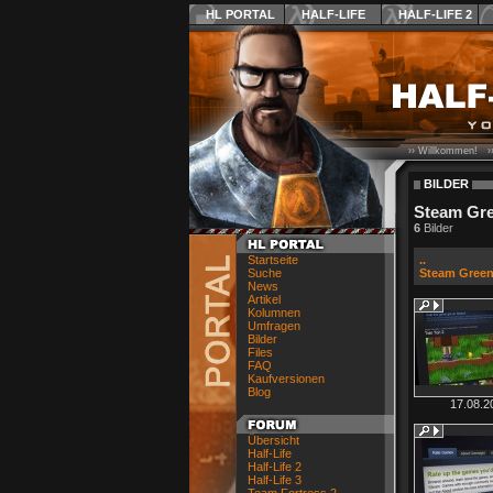
HL PORTAL
HALF-LIFE
HALF-LIFE 2
›› Willkommen! ›
BILDER
Steam Gre
6
Bilder
Startseite
..
Suche
Steam Green
News
Artikel
Kolumnen
Umfragen
Bilder
Files
FAQ
Kaufversionen
Blog
17.08.2
Übersicht
Half-Life
Half-Life 2
Half-Life 3