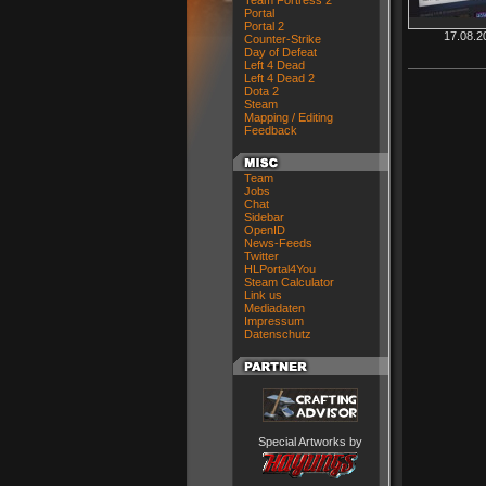
Team Fortress 2
Portal
Portal 2
17.08.2
Counter-Strike
Day of Defeat
Left 4 Dead
Left 4 Dead 2
Dota 2
Steam
Mapping / Editing
Feedback
Team
Jobs
Chat
Sidebar
OpenID
News-Feeds
Twitter
HLPortal4You
Steam Calculator
Link us
Mediadaten
Impressum
Datenschutz
Special Artworks by