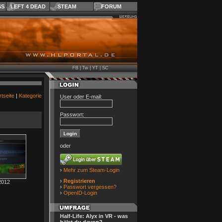
SS
LEFT 4 DEAD
STEAM
FORUM
FB
|
Tw
|
YT
|
SC
rtseite
|
Kategorie
User oder E-mail:
Passwort:
oder
›
Mehr zum Steam-Login
›
Registrieren
2012
›
Passwort vergessen?
›
OpenID-Login
Half-Life: Alyx in VR - was