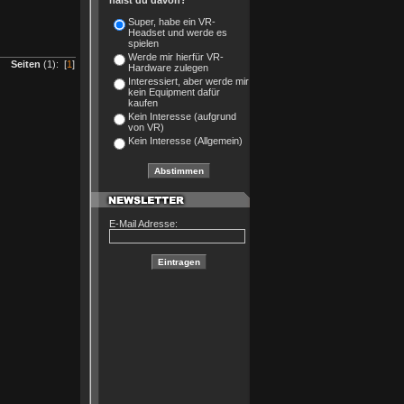
hälst du davon?
Super, habe ein VR-
Headset und werde es
spielen
Werde mir hierfür VR-
Seiten
(1): [
1
]
Hardware zulegen
Interessiert, aber werde mir
kein Equipment dafür
kaufen
Kein Interesse (aufgrund
von VR)
Kein Interesse (Allgemein)
E-Mail Adresse: