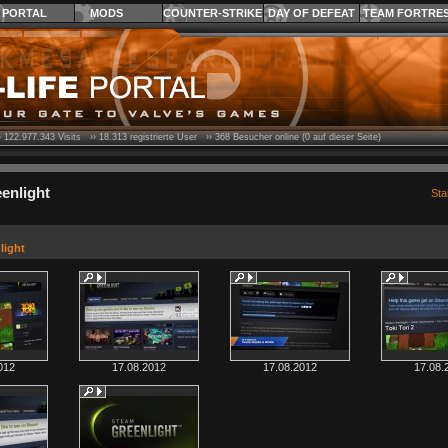
PORTAL
MODS
COUNTER-STRIKE
DAY OF DEFEAT
TEAM FORTRE
›
122.977.343
Visits ››
18.313
registrierte User ››
368
Besucher online (0 auf dieser Seite)
enlight
Sta
light
012
17.08.2012
17.08.2012
17.08.