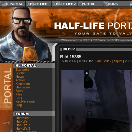
HL PORTAL
HALF-LIFE
HALF-LIFE 2
PORTAL
MODS
C
›› Willkommen! ››
123.617.752
Visits ››
18.313
registrier
BILDER
Bild 15385
15.10.2006 | 10:33 Uhr |
Blue Shift 2
|
Squat
| 2631
Startseite
Suche
News
Artikel
Kolumnen
Umfragen
Bilder
Files
FAQ
Kaufversionen
Blog
Übersicht
Half-Life
Half-Life 2
Half-Life 3