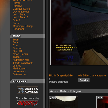
Team Fortress 2
Portal
Portal 2
Counter-Strike
Day of Defeat
Left 4 Dead
Left 4 Dead 2
Dota 2
Steam
Mapping / Editing
Feedback
Team
Jobs
Chat
Sidebar
OpenID
News-Feeds
Twitter
HLPortal4You
Steam Calculator
Link us
Mediadaten
Impressum
Datenschutz
Bild in Originalgröße
Alle Bilder zur Kategorie
0 bei 0 Stimmen
Weitere Bilder - Kategorie
Special Artworks by