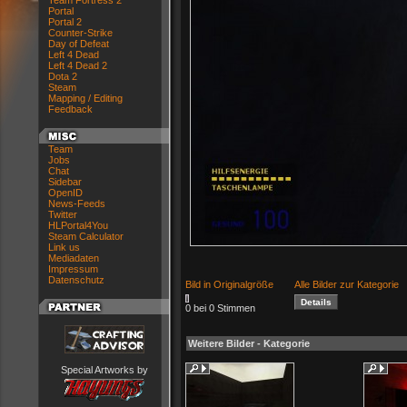
Team Fortress 2
Portal
Portal 2
Counter-Strike
Day of Defeat
Left 4 Dead
Left 4 Dead 2
Dota 2
Steam
Mapping / Editing
Feedback
Team
Jobs
Chat
Sidebar
OpenID
News-Feeds
Twitter
HLPortal4You
Steam Calculator
Link us
Mediadaten
Impressum
Datenschutz
Bild in Originalgröße
Alle Bilder zur Kategorie
0 bei 0 Stimmen
Weitere Bilder - Kategorie
Special Artworks by