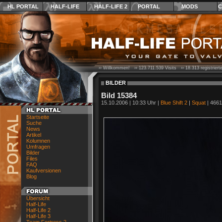
HL PORTAL
HALF-LIFE
HALF-LIFE 2
PORTAL
MODS
C
›› Willkommen! ››
123.711.539
Visits ››
18.313
registrier
BILDER
Bild 15384
15.10.2006 | 10:33 Uhr |
Blue Shift 2
|
Squat
| 4661
Startseite
Suche
News
Artikel
Kolumnen
Umfragen
Bilder
Files
FAQ
Kaufversionen
Blog
Übersicht
Half-Life
Half-Life 2
Half-Life 3